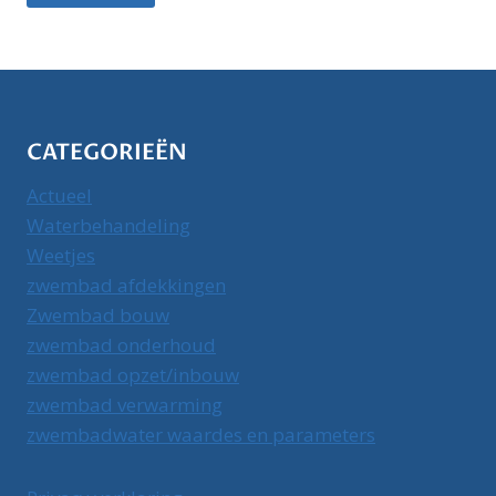
CATEGORIEËN
Actueel
Waterbehandeling
Weetjes
zwembad afdekkingen
Zwembad bouw
zwembad onderhoud
zwembad opzet/inbouw
zwembad verwarming
zwembadwater waardes en parameters