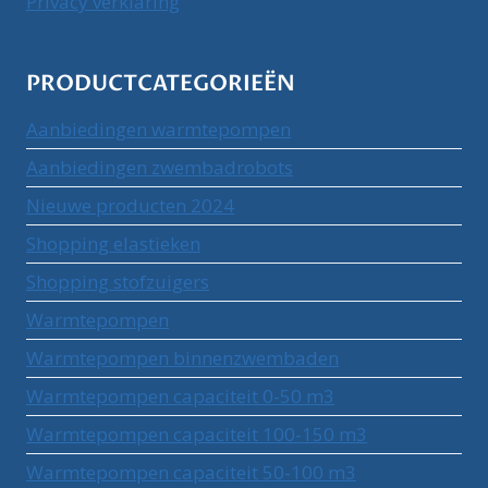
Privacy verklaring
PRODUCTCATEGORIEËN
Aanbiedingen warmtepompen
Aanbiedingen zwembadrobots
Nieuwe producten 2024
Shopping elastieken
Shopping stofzuigers
Warmtepompen
Warmtepompen binnenzwembaden
Warmtepompen capaciteit 0-50 m3
Warmtepompen capaciteit 100-150 m3
Warmtepompen capaciteit 50-100 m3