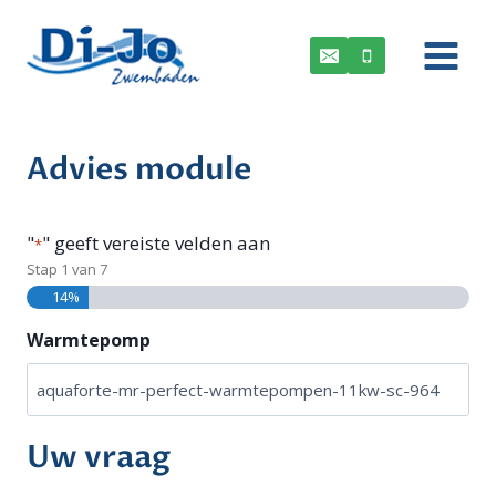
Doorgaan
naar
inhoud
Advies module
"
" geeft vereiste velden aan
*
Stap
1
van
7
14%
Warmtepomp
Uw vraag