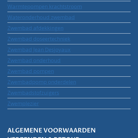
Warmtepompen krachtstroom
Wateronderhoud zwembad
Zwembad afdekkingen
Zwembad doseertechniek
Zwembad Jean Desjoyaux
Zwembad onderhoud
Zwembad pompen
Zwembadpomp onderdelen
Zwembadstofzuigers
Zwemplezier
ALGEMENE VOORWAARDEN