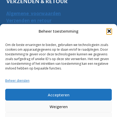
VERZENDEN & RETOUR
Algemene voorwaarden
Verzenden en retour
Herroepingsrecht
Beheer toestemming
PRODUCTEN ZOEKEN
Om de beste ervaringen te bieden, gebruiken we technologieën zoals
cookies om apparaatgegevens op te slaan en/of te raadplegen. Door
Zoeken
toestemming te geven voor deze technologieën kunnen we gegevens
Zoeke
zoals surfgedrag of unieke ID's op deze site verwerken. Het niet geven
naar:
van toestemming of het intrekken van toestemming kan een negatieve
invloed hebben op bepaalde functies.
Klantbeoordelingen:
Beheer diensten
10
Accepteren
Weigeren