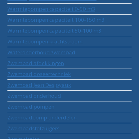
Warmtepompen capaciteit 0-50 m3
Warmtepompen capaciteit 100-150 m3
Warmtepompen capaciteit 50-100 m3
Warmtepompen krachtstroom
Wateronderhoud zwembad
Zwembad afdekkingen
Zwembad doseertechniek
Zwembad Jean Desjoyaux
Zwembad onderhoud
Zwembad pompen
Zwembadpomp onderdelen
Zwembadstofzuigers