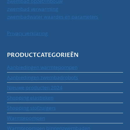
zwembad opzet/inbouw
zwembad verwarming
zwembadwater waardes en parameters
Privacy verklaring
PRODUCTCATEGORIEËN
Aanbiedingen warmtepompen
Aanbiedingen zwembadrobots
Nieuwe producten 2024
Shopping elastieken
Shopping stofzuigers
Warmtepompen
Warmtepompen binnenzwembaden