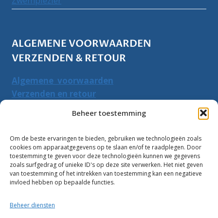
Zwemplezier
ALGEMENE VOORWAARDEN
VERZENDEN & RETOUR
Algemene voorwaarden
Verzenden en retour
Herroepingsrecht
Beheer toestemming
PRODUCTEN ZOEKEN
Om de beste ervaringen te bieden, gebruiken we technologieën zoals
cookies om apparaatgegevens op te slaan en/of te raadplegen. Door
Zoeken
toestemming te geven voor deze technologieën kunnen we gegevens
Zoeke
zoals surfgedrag of unieke ID's op deze site verwerken. Het niet geven
naar:
van toestemming of het intrekken van toestemming kan een negatieve
invloed hebben op bepaalde functies.
Klantbeoordelingen:
Beheer diensten
10