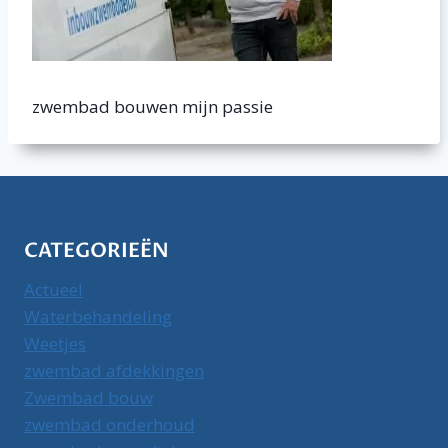
zwembad bouwen mijn passie
CATEGORIEËN
Actueel
Waterbehandeling
Weetjes
zwembad afdekkingen
Zwembad bouw
zwembad onderhoud