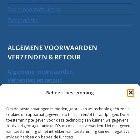
Zwembadstofzuigers
Zwemplezier
ALGEMENE VOORWAARDEN
VERZENDEN & RETOUR
Algemene voorwaarden
Verzenden en retour
Herroepingsrecht
Beheer toestemming
PRODUCTEN ZOEKEN
Om de beste ervaringen te bieden, gebruiken we technologieën zoals
cookies om apparaatgegevens op te slaan en/of te raadplegen. Door
Zoeken
toestemming te geven voor deze technologieën kunnen we gegevens
Zoeke
zoals surfgedrag of unieke ID's op deze site verwerken. Het niet geven
naar:
van toestemming of het intrekken van toestemming kan een negatieve
invloed hebben op bepaalde functies.