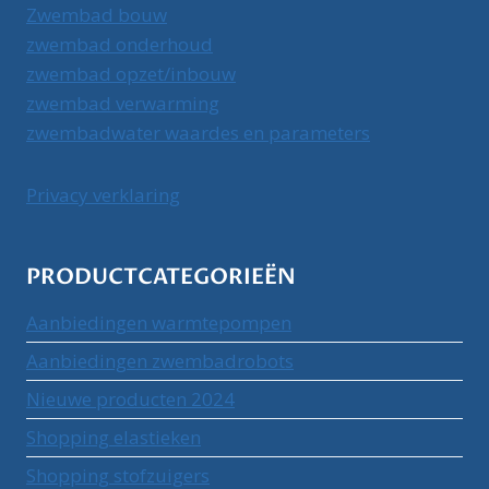
Zwembad bouw
zwembad onderhoud
zwembad opzet/inbouw
zwembad verwarming
zwembadwater waardes en parameters
Privacy verklaring
PRODUCTCATEGORIEËN
Aanbiedingen warmtepompen
Aanbiedingen zwembadrobots
Nieuwe producten 2024
Shopping elastieken
Shopping stofzuigers