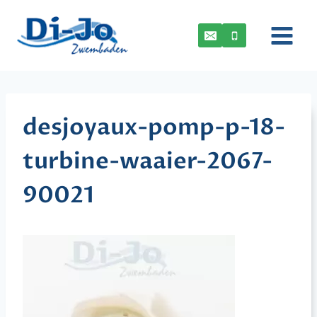
Doorgaan
naar
inhoud
desjoyaux-pomp-p-18-
turbine-waaier-2067-
90021