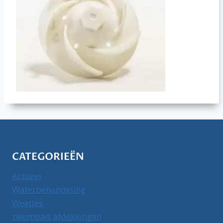
CATEGORIEËN
Actueel
Waterbehandeling
Weetjes
zwembad afdekkingen