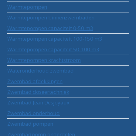
Warmtepompen
Warmtepompen binnenzwembaden
Warmtepompen capaciteit 0-50 m3
Warmtepompen capaciteit 100-150 m3
Warmtepompen capaciteit 50-100 m3
Warmtepompen krachtstroom
Wateronderhoud zwembad
Zwembad afdekkingen
Zwembad doseertechniek
Zwembad Jean Desjoyaux
Zwembad onderhoud
Zwembad pompen
Zwembadpomp onderdelen