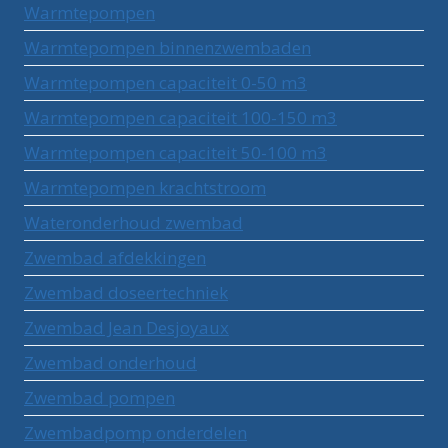
Warmtepompen
Warmtepompen binnenzwembaden
Warmtepompen capaciteit 0-50 m3
Warmtepompen capaciteit 100-150 m3
Warmtepompen capaciteit 50-100 m3
Warmtepompen krachtstroom
Wateronderhoud zwembad
Zwembad afdekkingen
Zwembad doseertechniek
Zwembad Jean Desjoyaux
Zwembad onderhoud
Zwembad pompen
Zwembadpomp onderdelen