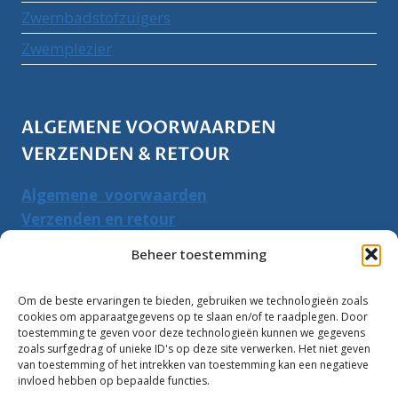
Zwembadstofzuigers
Zwemplezier
ALGEMENE VOORWAARDEN
VERZENDEN & RETOUR
Algemene voorwaarden
Verzenden en retour
Herroepingsrecht
Beheer toestemming
PRODUCTEN ZOEKEN
Om de beste ervaringen te bieden, gebruiken we technologieën zoals
cookies om apparaatgegevens op te slaan en/of te raadplegen. Door
Zoeken
toestemming te geven voor deze technologieën kunnen we gegevens
Zoeke
zoals surfgedrag of unieke ID's op deze site verwerken. Het niet geven
naar:
van toestemming of het intrekken van toestemming kan een negatieve
invloed hebben op bepaalde functies.