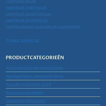
Zwembad bouw
zwembad onderhoud
zwembad opzet/inbouw
zwembad verwarming
zwembadwater waardes en parameters
Privacy verklaring
PRODUCTCATEGORIEËN
Aanbiedingen warmtepompen
Aanbiedingen zwembadrobots
Nieuwe producten 2024
Shopping elastieken
Shopping stofzuigers