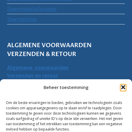
Zwembadstofzuigers
Zwemplezier
ALGEMENE VOORWAARDEN
VERZENDEN & RETOUR
Algemene voorwaarden
Verzenden en retour
Herroepingsrecht
Beheer toestemming
PRODUCTEN ZOEKEN
Om de beste ervaringen te bieden, gebruiken we technologieën zoals
cookies om apparaatgegevens op te slaan en/of te raadplegen. Door
Zoeken
toestemming te geven voor deze technologieën kunnen we gegevens
Zoeke
zoals surfgedrag of unieke ID's op deze site verwerken. Het niet geven
naar:
van toestemming of het intrekken van toestemming kan een negatieve
invloed hebben op bepaalde functies.