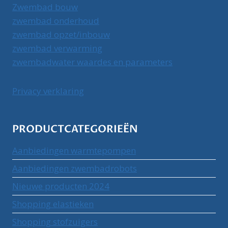
Zwembad bouw
zwembad onderhoud
zwembad opzet/inbouw
zwembad verwarming
zwembadwater waardes en parameters
Privacy verklaring
PRODUCTCATEGORIEËN
Aanbiedingen warmtepompen
Aanbiedingen zwembadrobots
Nieuwe producten 2024
Shopping elastieken
Shopping stofzuigers