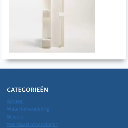
CATEGORIEËN
Actueel
Waterbehandeling
Weetjes
zwembad afdekkingen