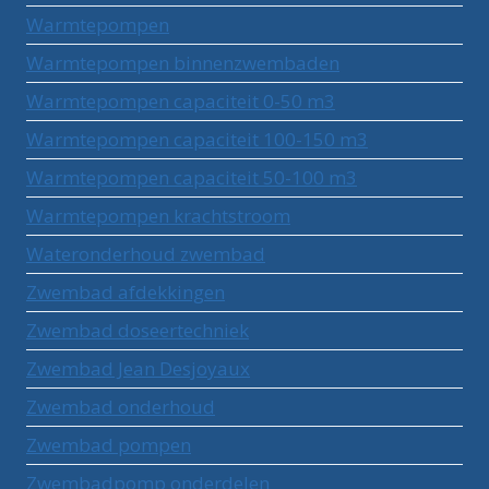
Warmtepompen
Warmtepompen binnenzwembaden
Warmtepompen capaciteit 0-50 m3
Warmtepompen capaciteit 100-150 m3
Warmtepompen capaciteit 50-100 m3
Warmtepompen krachtstroom
Wateronderhoud zwembad
Zwembad afdekkingen
Zwembad doseertechniek
Zwembad Jean Desjoyaux
Zwembad onderhoud
Zwembad pompen
Zwembadpomp onderdelen