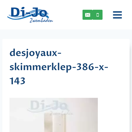
Doorgaan
naar
inhoud
desjoyaux-
skimmerklep-386-x-
143