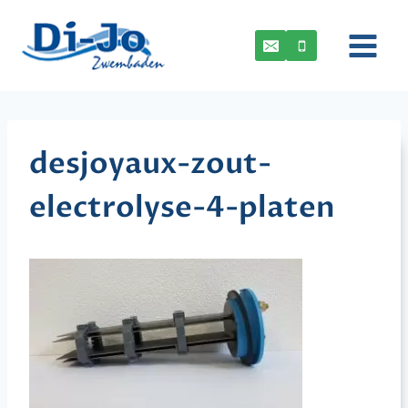
Doorgaan
naar
inhoud
desjoyaux-zout-
electrolyse-4-platen