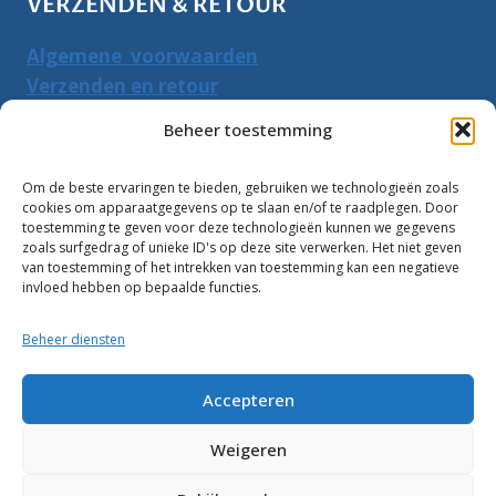
VERZENDEN & RETOUR
Algemene voorwaarden
Verzenden en retour
Herroepingsrecht
Beheer toestemming
PRODUCTEN ZOEKEN
Om de beste ervaringen te bieden, gebruiken we technologieën zoals
cookies om apparaatgegevens op te slaan en/of te raadplegen. Door
Zoeken
toestemming te geven voor deze technologieën kunnen we gegevens
Zoeke
zoals surfgedrag of unieke ID's op deze site verwerken. Het niet geven
naar:
van toestemming of het intrekken van toestemming kan een negatieve
invloed hebben op bepaalde functies.
Klantbeoordelingen:
Beheer diensten
10
Accepteren
Weigeren