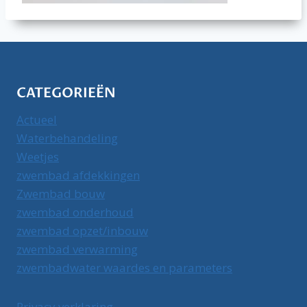
CATEGORIEËN
Actueel
Waterbehandeling
Weetjes
zwembad afdekkingen
Zwembad bouw
zwembad onderhoud
zwembad opzet/inbouw
zwembad verwarming
zwembadwater waardes en parameters
Privacy verklaring