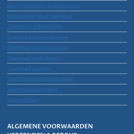
Warmtepompen krachtstroom
Wateronderhoud zwembad
Zwembad afdekkingen
Zwembad doseertechniek
Zwembad Jean Desjoyaux
Zwembad onderhoud
Zwembad pompen
Zwembadpomp onderdelen
Zwembadstofzuigers
Zwemplezier
ALGEMENE VOORWAARDEN