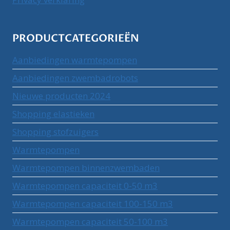
PRODUCTCATEGORIEËN
Aanbiedingen warmtepompen
Aanbiedingen zwembadrobots
Nieuwe producten 2024
Shopping elastieken
Shopping stofzuigers
Warmtepompen
Warmtepompen binnenzwembaden
Warmtepompen capaciteit 0-50 m3
Warmtepompen capaciteit 100-150 m3
Warmtepompen capaciteit 50-100 m3