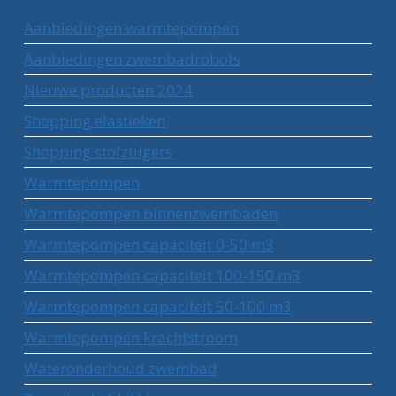
Aanbiedingen warmtepompen
Aanbiedingen zwembadrobots
Nieuwe producten 2024
Shopping elastieken
Shopping stofzuigers
Warmtepompen
Warmtepompen binnenzwembaden
Warmtepompen capaciteit 0-50 m3
Warmtepompen capaciteit 100-150 m3
Warmtepompen capaciteit 50-100 m3
Warmtepompen krachtstroom
Wateronderhoud zwembad