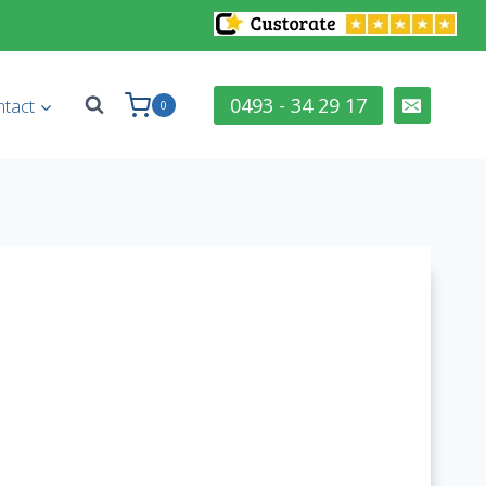
0493 - 34 29 17
tact
0