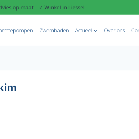
dvies op maat
✓ Winkel in Liessel
armtepompen
Zwembaden
Actueel
Over ons
Con
kim