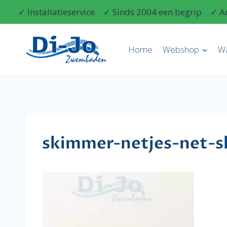
Doorgaan
✓ Installatieservice
✓ Sinds 2004 een begrip
✓ A
naar
inhoud
Home
Webshop
W
skimmer-netjes-net-s