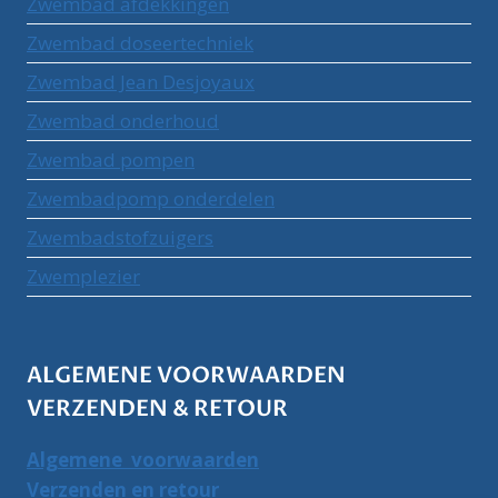
Zwembad afdekkingen
Zwembad doseertechniek
Zwembad Jean Desjoyaux
Zwembad onderhoud
Zwembad pompen
Zwembadpomp onderdelen
Zwembadstofzuigers
Zwemplezier
ALGEMENE VOORWAARDEN
VERZENDEN & RETOUR
Algemene voorwaarden
Verzenden en retour