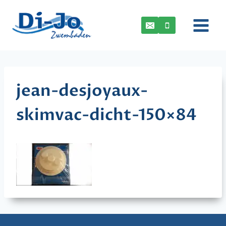
Doorgaan
naar
inhoud
jean-desjoyaux-
skimvac-dicht-150×84