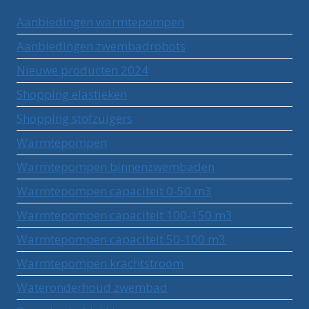
Aanbiedingen warmtepompen
Aanbiedingen zwembadrobots
Nieuwe producten 2024
Shopping elastieken
Shopping stofzuigers
Warmtepompen
Warmtepompen binnenzwembaden
Warmtepompen capaciteit 0-50 m3
Warmtepompen capaciteit 100-150 m3
Warmtepompen capaciteit 50-100 m3
Warmtepompen krachtstroom
Wateronderhoud zwembad