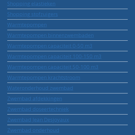
Shopping elastieken
Shopping stofzuigers
Warmtepompen
Warmtepompen binnenzwembaden
Warmtepompen capaciteit 0-50 m3
Warmtepompen capaciteit 100-150 m3
Warmtepompen capaciteit 50-100 m3
Warmtepompen krachtstroom
Wateronderhoud zwembad
Zwembad afdekkingen
Zwembad doseertechniek
Zwembad Jean Desjoyaux
Zwembad onderhoud