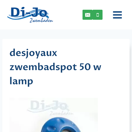
Doorgaan
naar
inhoud
desjoyaux
zwembadspot 50 w
lamp