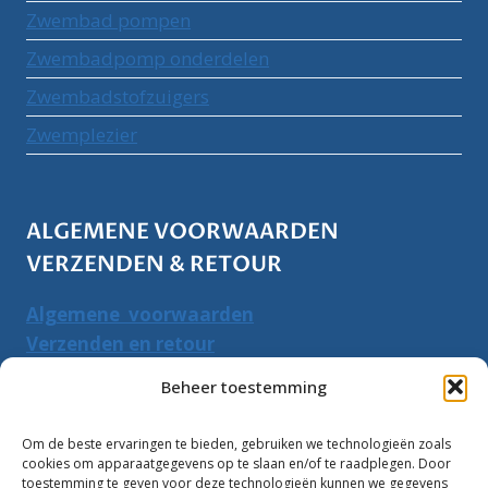
Zwembad pompen
Zwembadpomp onderdelen
Zwembadstofzuigers
Zwemplezier
ALGEMENE VOORWAARDEN
VERZENDEN & RETOUR
Algemene voorwaarden
Verzenden en retour
Herroepingsrecht
Beheer toestemming
PRODUCTEN ZOEKEN
Om de beste ervaringen te bieden, gebruiken we technologieën zoals
cookies om apparaatgegevens op te slaan en/of te raadplegen. Door
Zoeken
toestemming te geven voor deze technologieën kunnen we gegevens
Zoeke