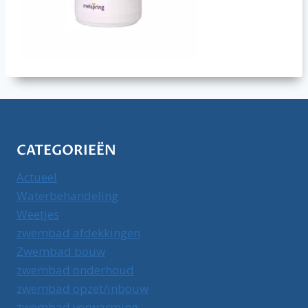
CATEGORIEËN
Actueel
Waterbehandeling
Weetjes
zwembad afdekkingen
Zwembad bouw
zwembad onderhoud
zwembad opzet/inbouw
zwembad verwarming