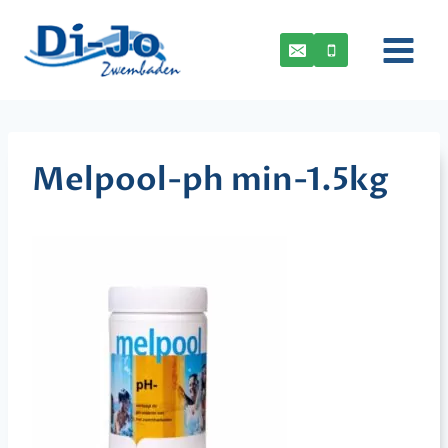
Doorgaan
naar
inhoud
Melpool-ph min-1.5kg