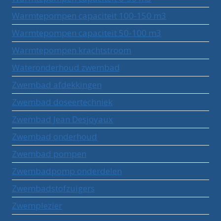
Warmtepompen capaciteit 100-150 m3
Warmtepompen capaciteit 50-100 m3
Warmtepompen krachtstroom
Wateronderhoud zwembad
Zwembad afdekkingen
Zwembad doseertechniek
Zwembad Jean Desjoyaux
Zwembad onderhoud
Zwembad pompen
Zwembadpomp onderdelen
Zwembadstofzuigers
Zwemplezier