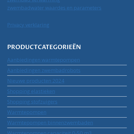
zwembadwater waardes en parameters
Privacy verklaring
PRODUCTCATEGORIEËN
Aanbiedingen warmtepompen
Aanbiedingen zwembadrobots
Nieuwe producten 2024
Shopping elastieken
Shopping stofzuigers
Warmtepompen
Warmtepompen binnenzwembaden
Warmtepompen capaciteit 0-50 m3