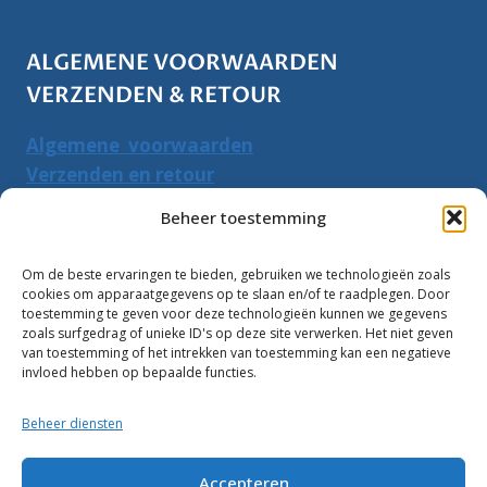
ALGEMENE VOORWAARDEN
VERZENDEN & RETOUR
Algemene voorwaarden
Verzenden en retour
Herroepingsrecht
Beheer toestemming
PRODUCTEN ZOEKEN
Om de beste ervaringen te bieden, gebruiken we technologieën zoals
cookies om apparaatgegevens op te slaan en/of te raadplegen. Door
Zoeken
toestemming te geven voor deze technologieën kunnen we gegevens
Zoeke
zoals surfgedrag of unieke ID's op deze site verwerken. Het niet geven
naar:
van toestemming of het intrekken van toestemming kan een negatieve
invloed hebben op bepaalde functies.
Klantbeoordelingen:
Beheer diensten
10
Accepteren