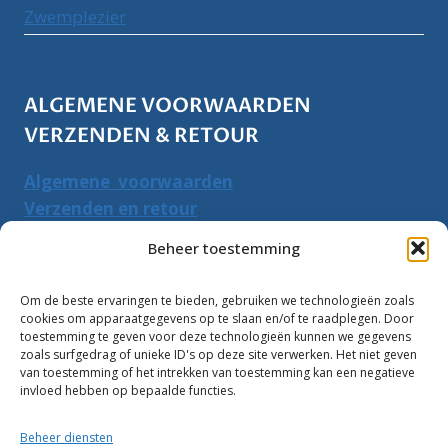
Zwemplezier
ALGEMENE VOORWAARDEN
VERZENDEN & RETOUR
Algemene voorwaarden
Verzenden en retour
Herroepingsrecht
Beheer toestemming
PRODUCTEN ZOEKEN
Om de beste ervaringen te bieden, gebruiken we technologieën zoals
cookies om apparaatgegevens op te slaan en/of te raadplegen. Door
Zoeken
toestemming te geven voor deze technologieën kunnen we gegevens
Zoeke
zoals surfgedrag of unieke ID's op deze site verwerken. Het niet geven
naar:
van toestemming of het intrekken van toestemming kan een negatieve
invloed hebben op bepaalde functies.
Klantbeoordelingen:
Beheer diensten
10