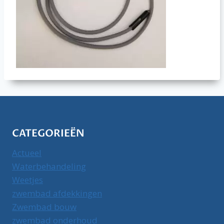
CATEGORIEËN
Actueel
Waterbehandeling
Weetjes
zwembad afdekkingen
Zwembad bouw
zwembad onderhoud