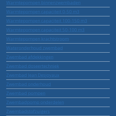
Warmtepompen binnenzwembaden
Warmtepompen capaciteit 0-50 m3
Warmtepompen capaciteit 100-150 m3
Warmtepompen capaciteit 50-100 m3
Warmtepompen krachtstroom
Wateronderhoud zwembad
Zwembad afdekkingen
Zwembad doseertechniek
Zwembad Jean Desjoyaux
Zwembad onderhoud
Zwembad pompen
Zwembadpomp onderdelen
Zwembadstofzuigers