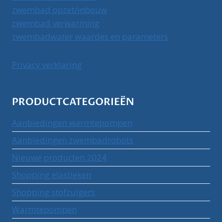
zwembad opzet/inbouw
zwembad verwarming
zwembadwater waardes en parameters
Privacy verklaring
PRODUCTCATEGORIEËN
Aanbiedingen warmtepompen
Aanbiedingen zwembadrobots
Nieuwe producten 2024
Shopping elastieken
Shopping stofzuigers
Warmtepompen