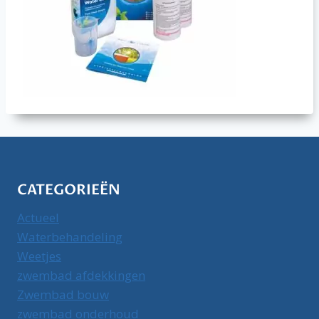
CATEGORIEËN
Actueel
Waterbehandeling
Weetjes
zwembad afdekkingen
Zwembad bouw
zwembad onderhoud