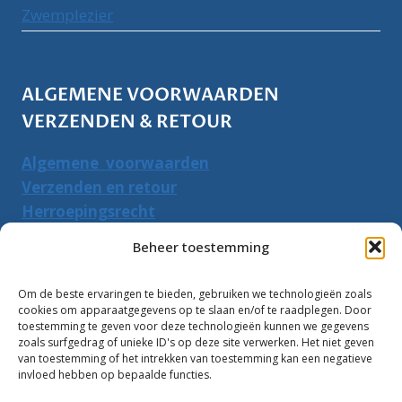
Zwemplezier
ALGEMENE VOORWAARDEN
VERZENDEN & RETOUR
Algemene voorwaarden
Verzenden en retour
Herroepingsrecht
Beheer toestemming
PRODUCTEN ZOEKEN
Om de beste ervaringen te bieden, gebruiken we technologieën zoals
Zoeken
Zoeke
cookies om apparaatgegevens op te slaan en/of te raadplegen. Door
naar:
toestemming te geven voor deze technologieën kunnen we gegevens
zoals surfgedrag of unieke ID's op deze site verwerken. Het niet geven
van toestemming of het intrekken van toestemming kan een negatieve
Klantbeoordelingen:
invloed hebben op bepaalde functies.
10