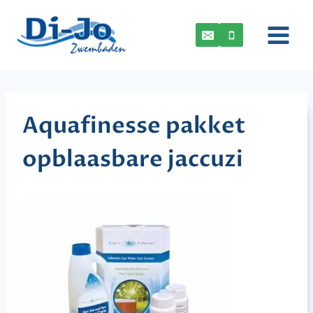
Doorgaan
naar
inhoud
Aquafinesse pakket
opblaasbare jaccuzi