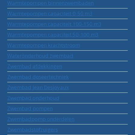
Warmtepompen binnenzwembaden
Warmtepompen capaciteit 0-50 m3
Warmtepompen capaciteit 100-150 m3
Warmtepompen capaciteit 50-100 m3
Warmtepompen krachtstroom
Wateronderhoud zwembad
Zwembad afdekkingen
Zwembad doseertechniek
Zwembad Jean Desjoyaux
Zwembad onderhoud
Zwembad pompen
Zwembadpomp onderdelen
Zwembadstofzuigers