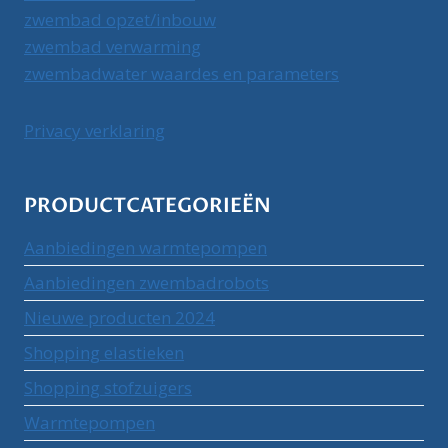
zwembad opzet/inbouw
zwembad verwarming
zwembadwater waardes en parameters
Privacy verklaring
PRODUCTCATEGORIEËN
Aanbiedingen warmtepompen
Aanbiedingen zwembadrobots
Nieuwe producten 2024
Shopping elastieken
Shopping stofzuigers
Warmtepompen