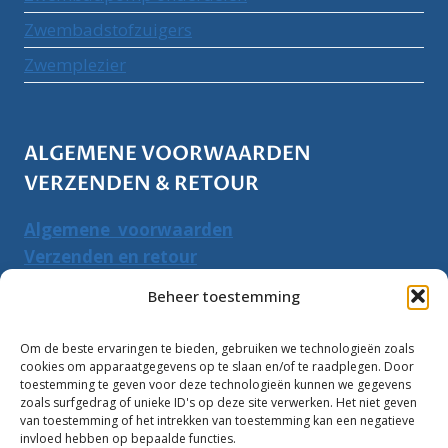
Zwembadstofzuigers
Zwemplezier
ALGEMENE VOORWAARDEN
VERZENDEN & RETOUR
Algemene voorwaarden
Verzenden en retour
Herroepingsrecht
Beheer toestemming
PRODUCTEN ZOEKEN
Om de beste ervaringen te bieden, gebruiken we technologieën zoals
cookies om apparaatgegevens op te slaan en/of te raadplegen. Door
Zoeken
toestemming te geven voor deze technologieën kunnen we gegevens
Zoeke
zoals surfgedrag of unieke ID's op deze site verwerken. Het niet geven
naar:
van toestemming of het intrekken van toestemming kan een negatieve
invloed hebben op bepaalde functies.