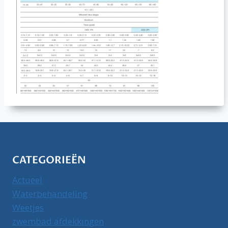
CATEGORIEËN
Actueel
Waterbehandeling
Weetjes
zwembad afdekkingen