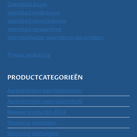
Zwembad bouw
zwembad onderhoud
zwembad opzet/inbouw
zwembad verwarming
zwembadwater waardes en parameters
Privacy verklaring
PRODUCTCATEGORIEËN
Aanbiedingen warmtepompen
Aanbiedingen zwembadrobots
Nieuwe producten 2024
Shopping elastieken
Shopping stofzuigers