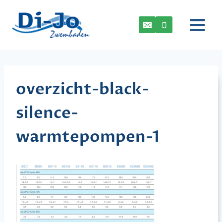
Doorgaan
naar
inhoud
overzicht-black-
silence-
warmtepompen-1