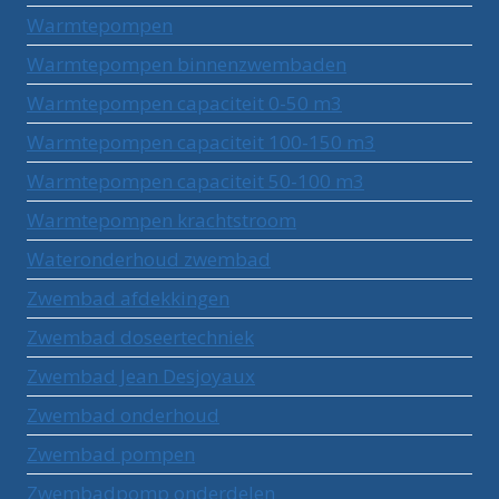
Warmtepompen
Warmtepompen binnenzwembaden
Warmtepompen capaciteit 0-50 m3
Warmtepompen capaciteit 100-150 m3
Warmtepompen capaciteit 50-100 m3
Warmtepompen krachtstroom
Wateronderhoud zwembad
Zwembad afdekkingen
Zwembad doseertechniek
Zwembad Jean Desjoyaux
Zwembad onderhoud
Zwembad pompen
Zwembadpomp onderdelen