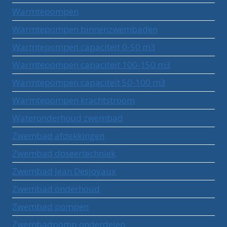
Warmtepompen
Warmtepompen binnenzwembaden
Warmtepompen capaciteit 0-50 m3
Warmtepompen capaciteit 100-150 m3
Warmtepompen capaciteit 50-100 m3
Warmtepompen krachtstroom
Wateronderhoud zwembad
Zwembad afdekkingen
Zwembad doseertechniek
Zwembad Jean Desjoyaux
Zwembad onderhoud
Zwembad pompen
Zwembadpomp onderdelen