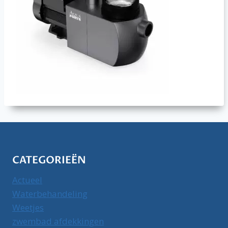
CATEGORIEËN
Actueel
Waterbehandeling
Weetjes
zwembad afdekkingen