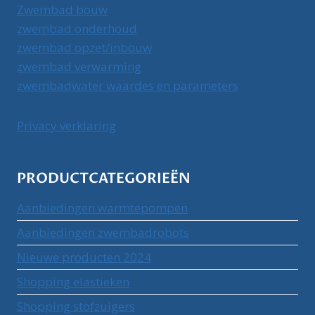
Zwembad bouw
zwembad onderhoud
zwembad opzet/inbouw
zwembad verwarming
zwembadwater waardes en parameters
Privacy verklaring
PRODUCTCATEGORIEËN
Aanbiedingen warmtepompen
Aanbiedingen zwembadrobots
Nieuwe producten 2024
Shopping elastieken
Shopping stofzuigers