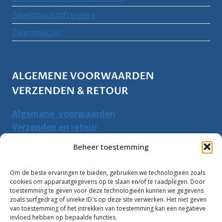
Zwembadstofzuigers
Zwemplezier
ALGEMENE VOORWAARDEN
VERZENDEN & RETOUR
Algemene voorwaarden
Verzenden en retour
Herroepingsrecht
Beheer toestemming
PRODUCTEN ZOEKEN
Om de beste ervaringen te bieden, gebruiken we technologieën zoals
cookies om apparaatgegevens op te slaan en/of te raadplegen. Door
Zoeken
toestemming te geven voor deze technologieën kunnen we gegevens
Zoeke
zoals surfgedrag of unieke ID's op deze site verwerken. Het niet geven
naar:
van toestemming of het intrekken van toestemming kan een negatieve
invloed hebben op bepaalde functies.