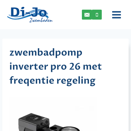
Doorgaan
naar
inhoud
zwembadpomp
inverter pro 26 met
freqentie regeling