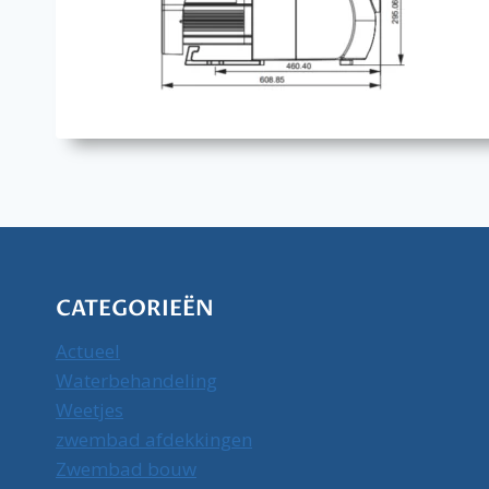
CATEGORIEËN
Actueel
Waterbehandeling
Weetjes
zwembad afdekkingen
Zwembad bouw