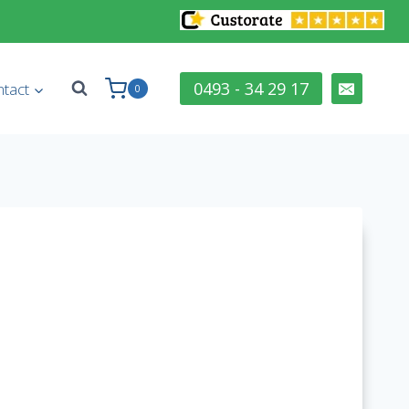
0493 - 34 29 17
tact
0