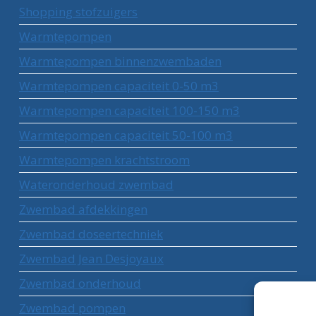
Shopping stofzuigers
Warmtepompen
Warmtepompen binnenzwembaden
Warmtepompen capaciteit 0-50 m3
Warmtepompen capaciteit 100-150 m3
Warmtepompen capaciteit 50-100 m3
Warmtepompen krachtstroom
Wateronderhoud zwembad
Zwembad afdekkingen
Zwembad doseertechniek
Zwembad Jean Desjoyaux
Zwembad onderhoud
Zwembad pompen