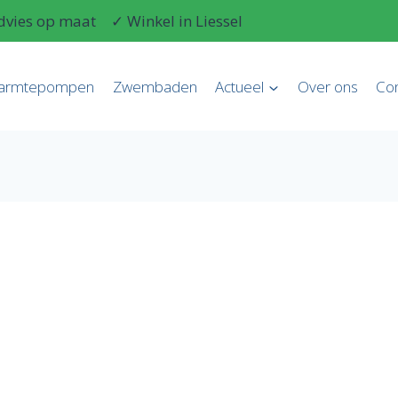
dvies op maat
✓ Winkel in Liessel
armtepompen
Zwembaden
Actueel
Over ons
Con