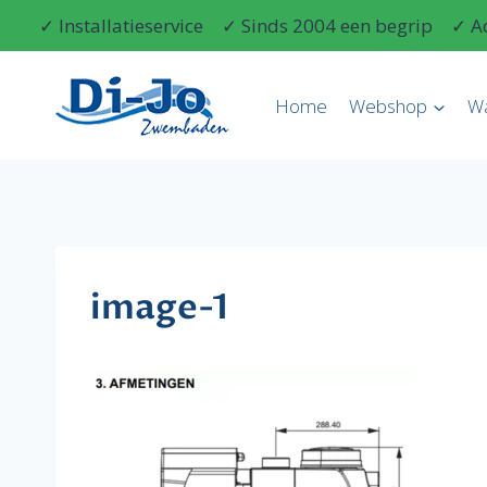
Doorgaan
✓ Installatieservice
✓ Sinds 2004 een begrip
✓ A
naar
inhoud
Home
Webshop
W
image-1