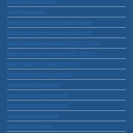
Shopping stofzuigers
Warmtepompen
Warmtepompen binnenzwembaden
Warmtepompen capaciteit 0-50 m3
Warmtepompen capaciteit 100-150 m3
Warmtepompen capaciteit 50-100 m3
Warmtepompen krachtstroom
Wateronderhoud zwembad
Zwembad afdekkingen
Zwembad doseertechniek
Zwembad Jean Desjoyaux
Zwembad onderhoud
Zwembad pompen