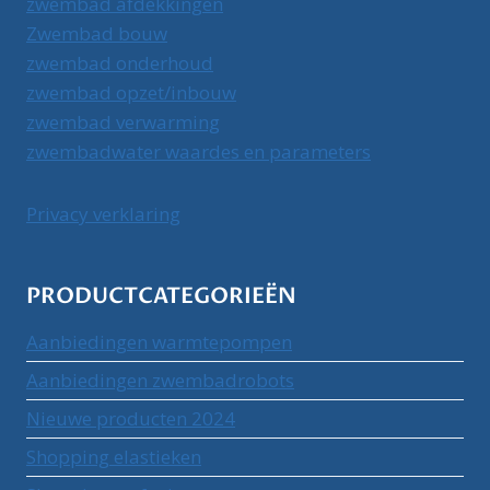
zwembad afdekkingen
Zwembad bouw
zwembad onderhoud
zwembad opzet/inbouw
zwembad verwarming
zwembadwater waardes en parameters
Privacy verklaring
PRODUCTCATEGORIEËN
Aanbiedingen warmtepompen
Aanbiedingen zwembadrobots
Nieuwe producten 2024
Shopping elastieken