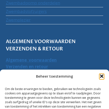
Zwembadpomp onderdelen
Zwembadstofzuigers
Zwemplezier
ALGEMENE VOORWAARDEN
VERZENDEN & RETOUR
Algemene voorwaarden
Verzenden en retour
Herroepingsrecht
Beheer toestemming
PRODUCTEN ZOEKEN
Om de beste ervaringen te bieden, gebruiken we technologieën zoals
cookies om apparaatgegevens op te slaan en/of te raadplegen. Door
Zoeken
toestemming te geven voor deze technologieën kunnen we gegevens
Zoeke
zoals surfgedrag of unieke ID's op deze site verwerken. Het niet geven
naar:
van toestemming of het intrekken van toestemming kan een negatieve