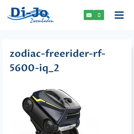
Doorgaan
naar
inhoud
zodiac-freerider-rf-
5600-iq_2