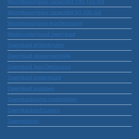
Warmtepompen capaciteit 100-150 m3
Warmtepompen capaciteit 50-100 m3
Warmtepompen krachtstroom
Wateronderhoud zwembad
Zwembad afdekkingen
Zwembad doseertechniek
Zwembad Jean Desjoyaux
Zwembad onderhoud
Zwembad pompen
Zwembadpomp onderdelen
Zwembadstofzuigers
Zwemplezier