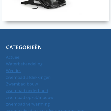
CATEGORIEËN
Actueel
Waterbehandeling
Weetjes
zwembad afdekkingen
Zwembad bouw
zwembad onderhoud
zwembad opzet/inbouw
zwembad verwarming
zwembadwater waardes en parameters