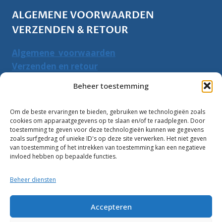
ALGEMENE VOORWAARDEN
VERZENDEN & RETOUR
Algemene voorwaarden
Verzenden en retour
Herroepingsrecht
Beheer toestemming
PRODUCTEN ZOEKEN
Om de beste ervaringen te bieden, gebruiken we technologieën zoals
cookies om apparaatgegevens op te slaan en/of te raadplegen. Door
Zoeken
toestemming te geven voor deze technologieën kunnen we gegevens
Zoeke
zoals surfgedrag of unieke ID's op deze site verwerken. Het niet geven
naar:
van toestemming of het intrekken van toestemming kan een negatieve
invloed hebben op bepaalde functies.
Klantbeoordelingen:
Beheer diensten
10
Accepteren