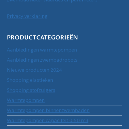
Privacy verklaring
PRODUCTCATEGORIEËN
Aanbiedingen warmtepompen
Aanbiedingen zwembadrobots
Nieuwe producten 2024
Shopping elastieken
Shopping stofzuigers
Warmtepompen
Warmtepompen binnenzwembaden
Warmtepompen capaciteit 0-50 m3