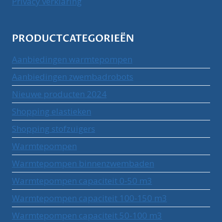
Privacy verklaring
PRODUCTCATEGORIEËN
Aanbiedingen warmtepompen
Aanbiedingen zwembadrobots
Nieuwe producten 2024
Shopping elastieken
Shopping stofzuigers
Warmtepompen
Warmtepompen binnenzwembaden
Warmtepompen capaciteit 0-50 m3
Warmtepompen capaciteit 100-150 m3
Warmtepompen capaciteit 50-100 m3