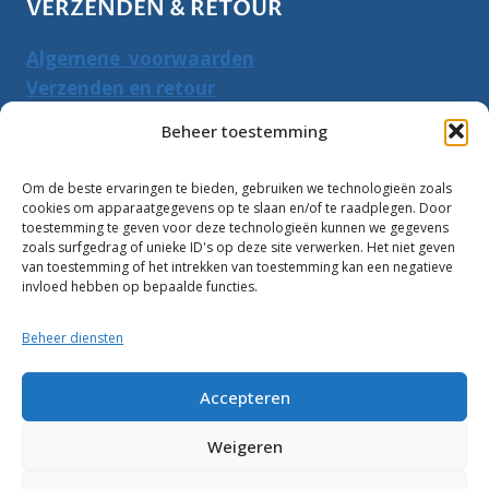
VERZENDEN & RETOUR
Algemene voorwaarden
Verzenden en retour
Herroepingsrecht
Beheer toestemming
PRODUCTEN ZOEKEN
Om de beste ervaringen te bieden, gebruiken we technologieën zoals
cookies om apparaatgegevens op te slaan en/of te raadplegen. Door
Zoeken
toestemming te geven voor deze technologieën kunnen we gegevens
Zoeke
zoals surfgedrag of unieke ID's op deze site verwerken. Het niet geven
naar:
van toestemming of het intrekken van toestemming kan een negatieve
invloed hebben op bepaalde functies.
Klantbeoordelingen:
Beheer diensten
10
Accepteren
Weigeren