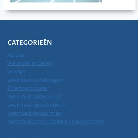
CATEGORIEËN
Actueel
Waterbehandeling
Weetjes
zwembad afdekkingen
Zwembad bouw
zwembad onderhoud
zwembad opzet/inbouw
zwembad verwarming
zwembadwater waardes en parameters