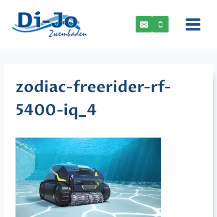
Doorgaan
naar
inhoud
zodiac-freerider-rf-
5400-iq_4