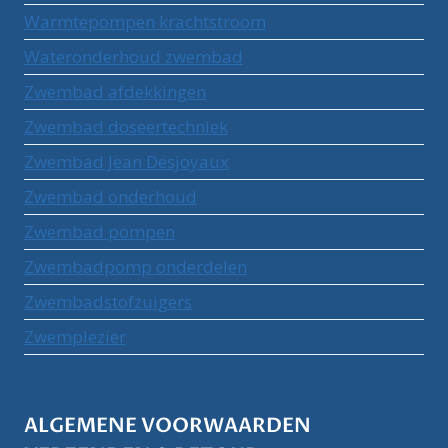
Warmtepompen krachtstroom
Wateronderhoud zwembad
Zwembad afdekkingen
Zwembad doseertechniek
Zwembad Jean Desjoyaux
Zwembad onderhoud
Zwembad pompen
Zwembadpomp onderdelen
Zwembadstofzuigers
Zwemplezier
ALGEMENE VOORWAARDEN