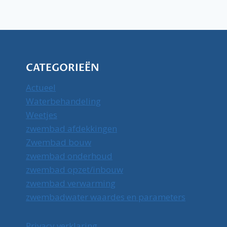
CATEGORIEËN
Actueel
Waterbehandeling
Weetjes
zwembad afdekkingen
Zwembad bouw
zwembad onderhoud
zwembad opzet/inbouw
zwembad verwarming
zwembadwater waardes en parameters
Privacy verklaring