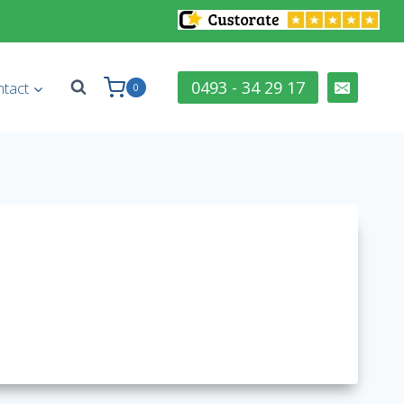
0493 - 34 29 17
tact
0