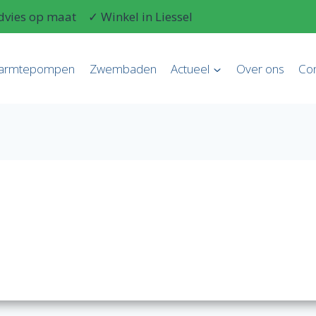
dvies op maat
✓ Winkel in Liessel
armtepompen
Zwembaden
Actueel
Over ons
Con