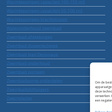
Warmtepompen capaciteit 100-150 m3
Warmtepompen capaciteit 50-100 m3
Warmtepompen krachtstroom
Wateronderhoud zwembad
Zwembad afdekkingen
Zwembad doseertechniek
Zwembad Jean Desjoyaux
Zwembad onderhoud
Zwembad pompen
Zwembadpomp onderdelen
Om de beste
apparaatgeg
Zwembadstofzuigers
deze techno
verwerken. 
Zwemplezier
een negatie