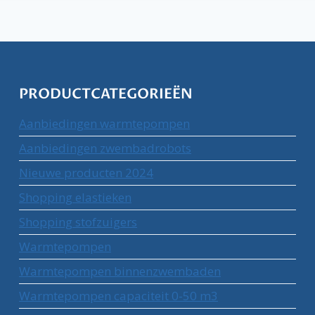
PRODUCTCATEGORIEËN
Aanbiedingen warmtepompen
Aanbiedingen zwembadrobots
Nieuwe producten 2024
Shopping elastieken
Shopping stofzuigers
Warmtepompen
Warmtepompen binnenzwembaden
Warmtepompen capaciteit 0-50 m3