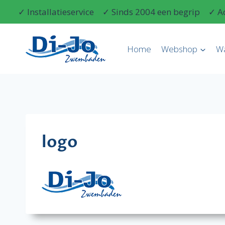
Doorgaan
✓ Installatieservice
✓ Sinds 2004 een begrip
✓ A
naar
inhoud
Home
Webshop
W
logo