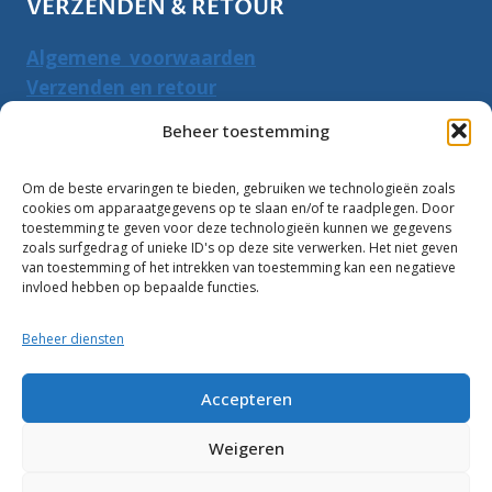
VERZENDEN & RETOUR
Algemene voorwaarden
Verzenden en retour
Herroepingsrecht
Beheer toestemming
PRODUCTEN ZOEKEN
Om de beste ervaringen te bieden, gebruiken we technologieën zoals
cookies om apparaatgegevens op te slaan en/of te raadplegen. Door
Zoeken
toestemming te geven voor deze technologieën kunnen we gegevens
Zoeke
zoals surfgedrag of unieke ID's op deze site verwerken. Het niet geven
naar:
van toestemming of het intrekken van toestemming kan een negatieve
invloed hebben op bepaalde functies.
Klantbeoordelingen:
Beheer diensten
10
Accepteren
Weigeren