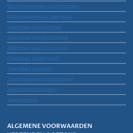
Warmtepompen krachtstroom
Wateronderhoud zwembad
Zwembad afdekkingen
Zwembad doseertechniek
Zwembad Jean Desjoyaux
Zwembad onderhoud
Zwembad pompen
Zwembadpomp onderdelen
Zwembadstofzuigers
Zwemplezier
ALGEMENE VOORWAARDEN