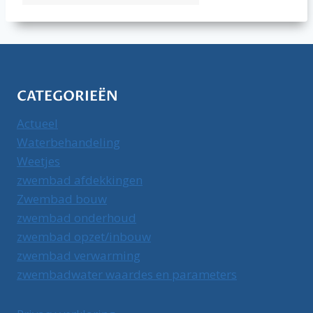
CATEGORIEËN
Actueel
Waterbehandeling
Weetjes
zwembad afdekkingen
Zwembad bouw
zwembad onderhoud
zwembad opzet/inbouw
zwembad verwarming
zwembadwater waardes en parameters