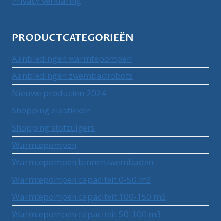
Privacy verklaring
PRODUCTCATEGORIEËN
Aanbiedingen warmtepompen
Aanbiedingen zwembadrobots
Nieuwe producten 2024
Shopping elastieken
Shopping stofzuigers
Warmtepompen
Warmtepompen binnenzwembaden
Warmtepompen capaciteit 0-50 m3
Warmtepompen capaciteit 100-150 m3
Warmtepompen capaciteit 50-100 m3