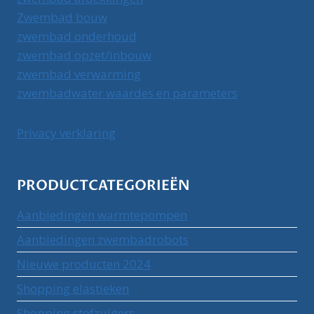
Zwembad bouw
zwembad onderhoud
zwembad opzet/inbouw
zwembad verwarming
zwembadwater waardes en parameters
Privacy verklaring
PRODUCTCATEGORIEËN
Aanbiedingen warmtepompen
Aanbiedingen zwembadrobots
Nieuwe producten 2024
Shopping elastieken
Shopping stofzuigers