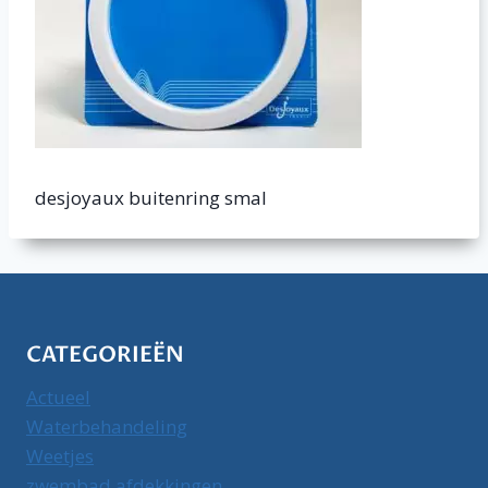
desjoyaux buitenring smal
CATEGORIEËN
Actueel
Waterbehandeling
Weetjes
zwembad afdekkingen