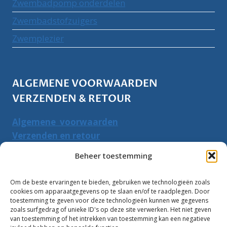
Zwembadpomp onderdelen
Zwembadstofzuigers
Zwemplezier
ALGEMENE VOORWAARDEN
VERZENDEN & RETOUR
Algemene voorwaarden
Verzenden en retour
Herroepingsrecht
Beheer toestemming
PRODUCTEN ZOEKEN
Om de beste ervaringen te bieden, gebruiken we technologieën zoals
cookies om apparaatgegevens op te slaan en/of te raadplegen. Door
Zoeken
toestemming te geven voor deze technologieën kunnen we gegevens
Zoeke
zoals surfgedrag of unieke ID's op deze site verwerken. Het niet geven
naar:
van toestemming of het intrekken van toestemming kan een negatieve