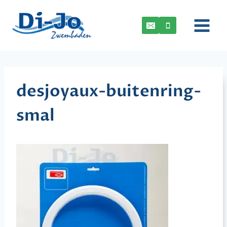
Doorgaan
naar
inhoud
desjoyaux-buitenring-
smal