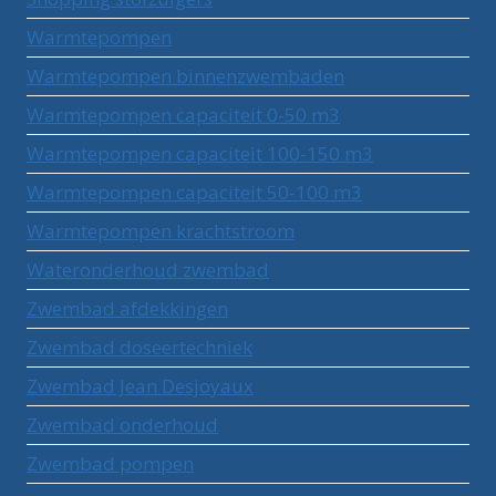
Warmtepompen
Warmtepompen binnenzwembaden
Warmtepompen capaciteit 0-50 m3
Warmtepompen capaciteit 100-150 m3
Warmtepompen capaciteit 50-100 m3
Warmtepompen krachtstroom
Wateronderhoud zwembad
Zwembad afdekkingen
Zwembad doseertechniek
Zwembad Jean Desjoyaux
Zwembad onderhoud
Zwembad pompen