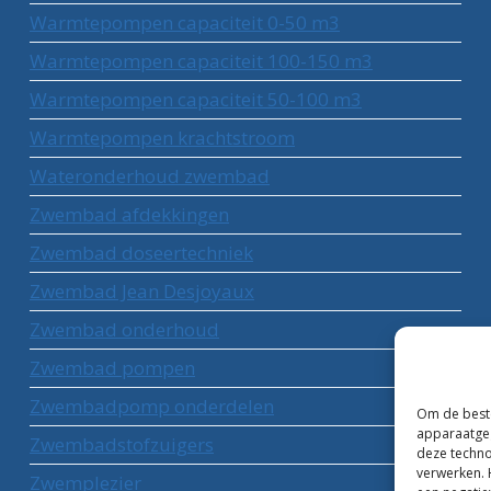
Warmtepompen capaciteit 0-50 m3
Warmtepompen capaciteit 100-150 m3
Warmtepompen capaciteit 50-100 m3
Warmtepompen krachtstroom
Wateronderhoud zwembad
Zwembad afdekkingen
Zwembad doseertechniek
Zwembad Jean Desjoyaux
Zwembad onderhoud
Zwembad pompen
Zwembadpomp onderdelen
Om de beste
apparaatgeg
Zwembadstofzuigers
deze techno
verwerken. 
Zwemplezier