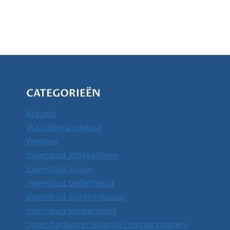
CATEGORIEËN
Actueel
Waterbehandeling
Weetjes
zwembad afdekkingen
Zwembad bouw
zwembad onderhoud
zwembad opzet/inbouw
zwembad verwarming
zwembadwater waardes en parameters