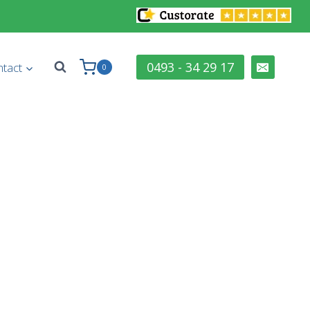
0493 - 34 29 17
tact
0