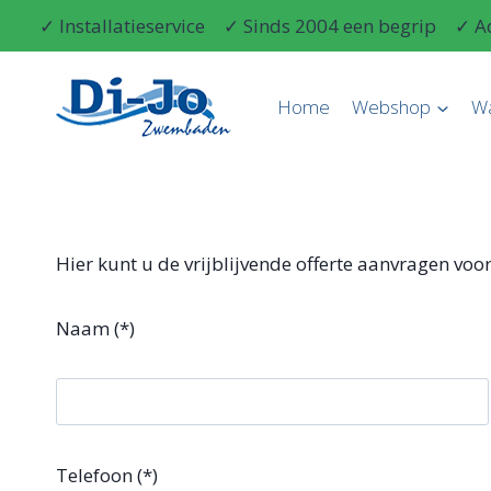
Doorgaan
✓ Installatieservice
✓ Sinds 2004 een begrip
✓ A
naar
inhoud
Home
Webshop
W
Hier kunt u de vrijblijvende offerte aanvragen 
Naam (*)
Telefoon (*)