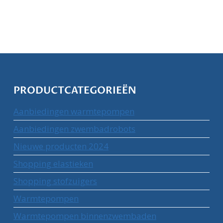
PRODUCTCATEGORIEËN
Aanbiedingen warmtepompen
Aanbiedingen zwembadrobots
Nieuwe producten 2024
Shopping elastieken
Shopping stofzuigers
Warmtepompen
Warmtepompen binnenzwembaden