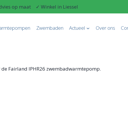
dvies op maat
✓ Winkel in Liessel
armtepompen
Zwembaden
Actueel
Over ons
Con
voor de Fairland IPHR26 zwembadwarmtepomp.