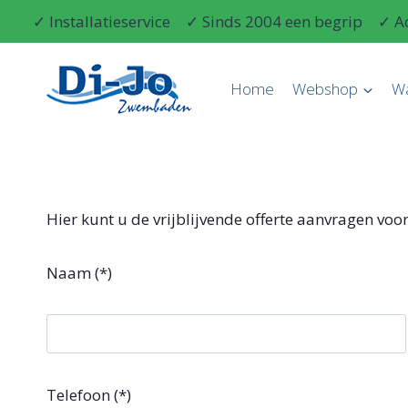
Doorgaan
✓ Installatieservice
✓ Sinds 2004 een begrip
✓ A
naar
inhoud
Home
Webshop
W
Hier kunt u de vrijblijvende offerte aanvragen vo
Naam (*)
Telefoon (*)