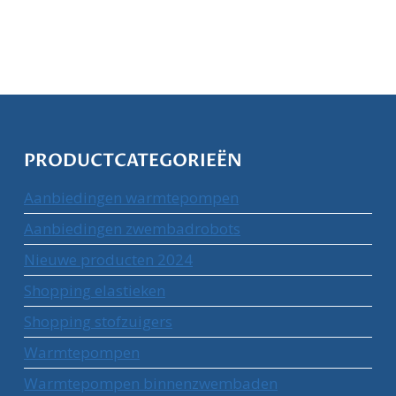
PRODUCTCATEGORIEËN
Aanbiedingen warmtepompen
Aanbiedingen zwembadrobots
Nieuwe producten 2024
Shopping elastieken
Shopping stofzuigers
Warmtepompen
Warmtepompen binnenzwembaden