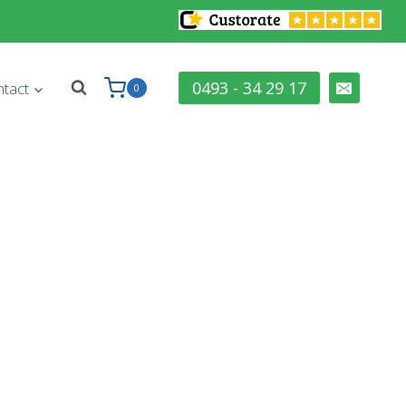
0493 - 34 29 17
tact
0