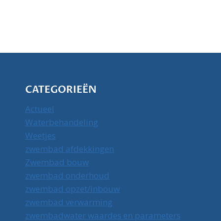
CATEGORIEËN
Actueel
Waterbehandeling
Weetjes
zwembad afdekkingen
Zwembad bouw
zwembad onderhoud
zwembad opzet/inbouw
zwembad verwarming
zwembadwater waardes en parameters