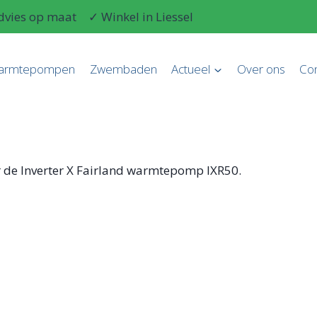
dvies op maat
✓ Winkel in Liessel
armtepompen
Zwembaden
Actueel
Over ons
Con
or de Inverter X Fairland warmtepomp IXR50.