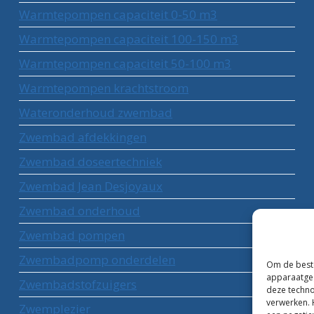
Warmtepompen capaciteit 0-50 m3
Warmtepompen capaciteit 100-150 m3
Warmtepompen capaciteit 50-100 m3
Warmtepompen krachtstroom
Wateronderhoud zwembad
Zwembad afdekkingen
Zwembad doseertechniek
Zwembad Jean Desjoyaux
Zwembad onderhoud
Zwembad pompen
Zwembadpomp onderdelen
Om de beste
apparaatgeg
Zwembadstofzuigers
deze techno
verwerken. 
Zwemplezier