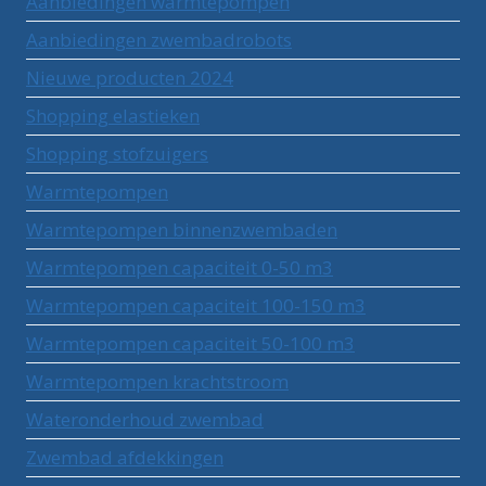
Aanbiedingen warmtepompen
Aanbiedingen zwembadrobots
Nieuwe producten 2024
Shopping elastieken
Shopping stofzuigers
Warmtepompen
Warmtepompen binnenzwembaden
Warmtepompen capaciteit 0-50 m3
Warmtepompen capaciteit 100-150 m3
Warmtepompen capaciteit 50-100 m3
Warmtepompen krachtstroom
Wateronderhoud zwembad
Zwembad afdekkingen