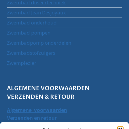
Zwembad doseertechniek
Zwembad Jean Desjoyaux
Zwembad onderhoud
Zwembad pompen
Zwembadpomp onderdelen
Zwembadstofzuigers
Zwemplezier
ALGEMENE VOORWAARDEN
VERZENDEN & RETOUR
Algemene voorwaarden
Verzenden en retour
Herroepingsrecht