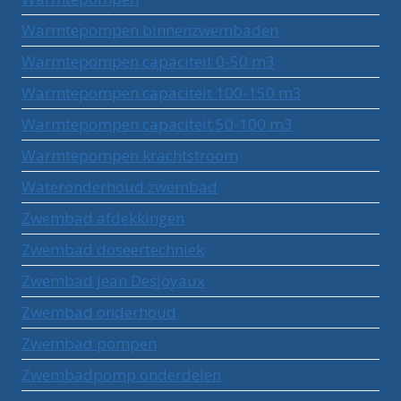
Warmtepompen binnenzwembaden
Warmtepompen capaciteit 0-50 m3
Warmtepompen capaciteit 100-150 m3
Warmtepompen capaciteit 50-100 m3
Warmtepompen krachtstroom
Wateronderhoud zwembad
Zwembad afdekkingen
Zwembad doseertechniek
Zwembad Jean Desjoyaux
Zwembad onderhoud
Zwembad pompen
Zwembadpomp onderdelen