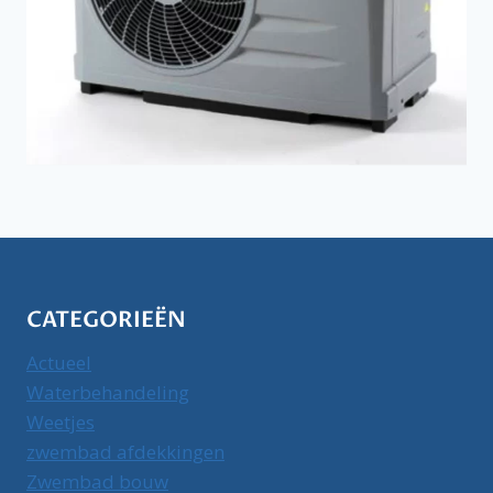
CATEGORIEËN
Actueel
Waterbehandeling
Weetjes
zwembad afdekkingen
Zwembad bouw