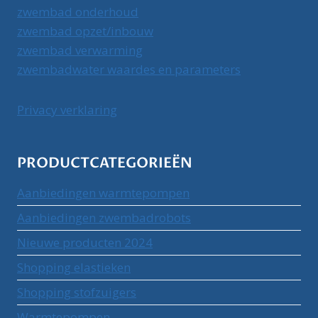
zwembad onderhoud
zwembad opzet/inbouw
zwembad verwarming
zwembadwater waardes en parameters
Privacy verklaring
PRODUCTCATEGORIEËN
Aanbiedingen warmtepompen
Aanbiedingen zwembadrobots
Nieuwe producten 2024
Shopping elastieken
Shopping stofzuigers
Warmtepompen