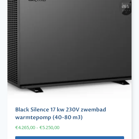
Black Silence 17 kw 230V zwembad
warmtepomp (40-80 m3)
Prijsklasse:
€
4.265,00
-
€
5.250,00
€4.265,00