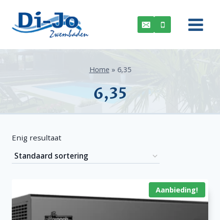
Doorgaan
naar
inhoud
Home
»
6,35
6,35
Enig resultaat
Aanbieding!