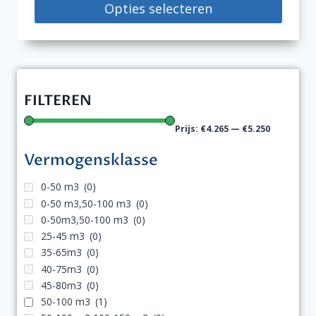
tot
Opties selecteren
€5.250,00
Dit
product
heeft
meerdere
FILTEREN
variaties.
Deze
Prijs:
€4.265
—
€5.250
optie
Vermogensklasse
kan
gekozen
0-50 m3
(0)
worden
0-50 m3,50-100 m3
(0)
0-50m3,50-100 m3
(0)
op
25-45 m3
(0)
de
35-65m3
(0)
productpagina
40-75m3
(0)
45-80m3
(0)
50-100 m3
(1)