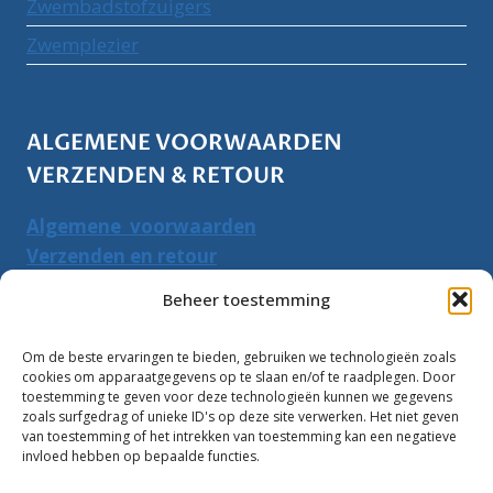
Zwembadstofzuigers
Zwemplezier
ALGEMENE VOORWAARDEN
VERZENDEN & RETOUR
Algemene voorwaarden
Verzenden en retour
Herroepingsrecht
Beheer toestemming
PRODUCTEN ZOEKEN
Om de beste ervaringen te bieden, gebruiken we technologieën zoals
cookies om apparaatgegevens op te slaan en/of te raadplegen. Door
Zoeken
toestemming te geven voor deze technologieën kunnen we gegevens
Zoeke
zoals surfgedrag of unieke ID's op deze site verwerken. Het niet geven
naar:
van toestemming of het intrekken van toestemming kan een negatieve
invloed hebben op bepaalde functies.
Klantbeoordelingen: