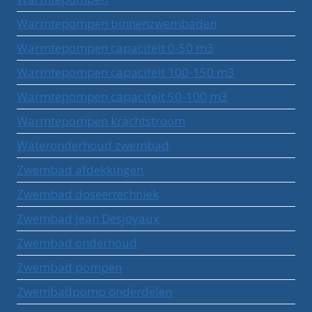
Warmtepompen binnenzwembaden
Warmtepompen capaciteit 0-50 m3
Warmtepompen capaciteit 100-150 m3
Warmtepompen capaciteit 50-100 m3
Warmtepompen krachtstroom
Wateronderhoud zwembad
Zwembad afdekkingen
Zwembad doseertechniek
Zwembad Jean Desjoyaux
Zwembad onderhoud
Zwembad pompen
Zwembadpomp onderdelen