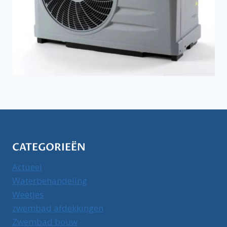
CATEGORIEËN
Actueel
Waterbehandeling
Weetjes
zwembad afdekkingen
Zwembad bouw