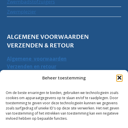
Zwembadstofzuigers
Zwemplezier
ALGEMENE VOORWAARDEN
VERZENDEN & RETOUR
Algemene voorwaarden
Verzenden en retour
Herroepingsrecht
Beheer toestemming
PRODUCTEN ZOEKEN
Om de beste ervaringen te bieden, gebruiken we technologieën zoals
cookies om apparaatgegevens op te slaan en/of te raadplegen. Door
Zoeken
toestemming te geven voor deze technologieën kunnen we gegevens
Zoeke
zoals surfgedrag of unieke ID's op deze site verwerken. Het niet geven
naar:
van toestemming of het intrekken van toestemming kan een negatieve
invloed hebben op bepaalde functies.
Klantbeoordelingen: