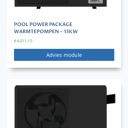
POOL POWER PACKAGE
WARMTEPOMPEN – 13KW
€
4.011,15
Advies module