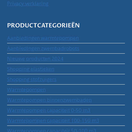
Privacy verklaring
PRODUCTCATEGORIEËN
Aanbiedingen warmtepompen
Aanbiedingen zwembadrobots
Nieuwe producten 2024
Shopping elastieken
Shopping stofzuigers
Warmtepompen
Warmtepompen binnenzwembaden
Warmtepompen capaciteit 0-50 m3
Warmtepompen capaciteit 100-150 m3
Warmtepompen capaciteit 50-100 m3