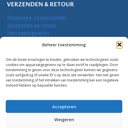
VERZENDEN & RETOUR
Algemene voorwaarden
Verzenden en retour
Herroepingsrecht
Beheer toestemming
PRODUCTEN ZOEKEN
Om de beste ervaringen te bieden, gebruiken we technologieën zoals
Zoeken
Zoeke
cookies om apparaatgegevens op te slaan en/of te raadplegen. Door
naar:
toestemming te geven voor deze technologieën kunnen we gegevens
zoals surfgedrag of unieke ID's op deze site verwerken. Het niet geven
van toestemming of het intrekken van toestemming kan een negatieve
Klantbeoordelingen:
invloed hebben op bepaalde functies.
10
Accepteren
Weigeren