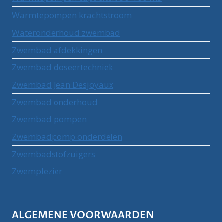
Warmtepompen krachtstroom
Wateronderhoud zwembad
Zwembad afdekkingen
Zwembad doseertechniek
Zwembad Jean Desjoyaux
Zwembad onderhoud
Zwembad pompen
Zwembadpomp onderdelen
Zwembadstofzuigers
Zwemplezier
ALGEMENE VOORWAARDEN