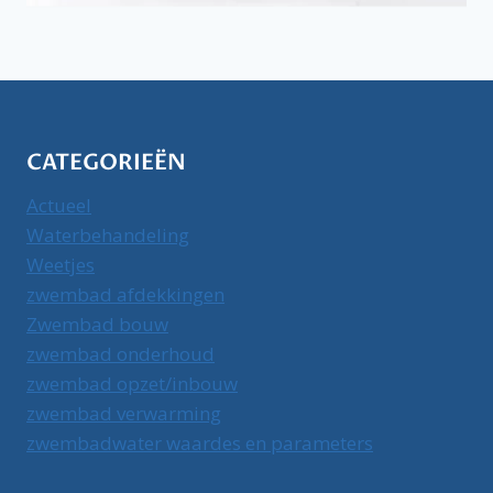
CATEGORIEËN
Actueel
Waterbehandeling
Weetjes
zwembad afdekkingen
Zwembad bouw
zwembad onderhoud
zwembad opzet/inbouw
zwembad verwarming
zwembadwater waardes en parameters