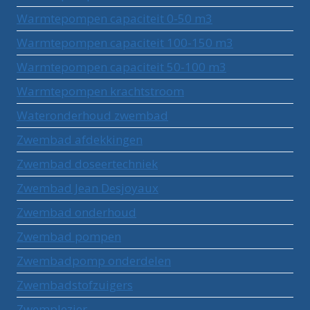
Warmtepompen capaciteit 0-50 m3
Warmtepompen capaciteit 100-150 m3
Warmtepompen capaciteit 50-100 m3
Warmtepompen krachtstroom
Wateronderhoud zwembad
Zwembad afdekkingen
Zwembad doseertechniek
Zwembad Jean Desjoyaux
Zwembad onderhoud
Zwembad pompen
Zwembadpomp onderdelen
Zwembadstofzuigers
Zwemplezier