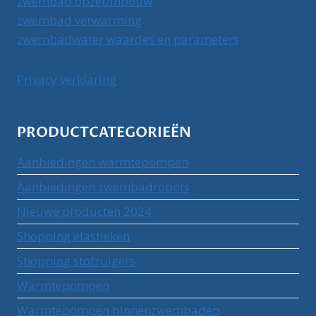
zwembad opzet/inbouw
zwembad verwarming
zwembadwater waardes en parameters
Privacy verklaring
PRODUCTCATEGORIEËN
Aanbiedingen warmtepompen
Aanbiedingen zwembadrobots
Nieuwe producten 2024
Shopping elastieken
Shopping stofzuigers
Warmtepompen
Warmtepompen binnenzwembaden