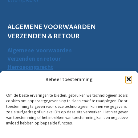
ALGEMENE VOORWAARDEN
VERZENDEN & RETOUR
Algemene voorwaarden
Verzenden en retour
Herroepingsrecht
Beheer toestemming
PRODUCTEN ZOEKEN
Om de beste ervaringen te bieden, gebruiken we technologieën zoals
Zoeken
Zoeke
cookies om apparaatgegevens op te slaan en/of te raadplegen. Door
naar:
toestemming te geven voor deze technologieën kunnen we gegevens
zoals surfgedrag of unieke ID's op deze site verwerken. Het niet geven
van toestemming of het intrekken van toestemming kan een negatieve
Klantbeoordelingen:
invloed hebben op bepaalde functies.
10