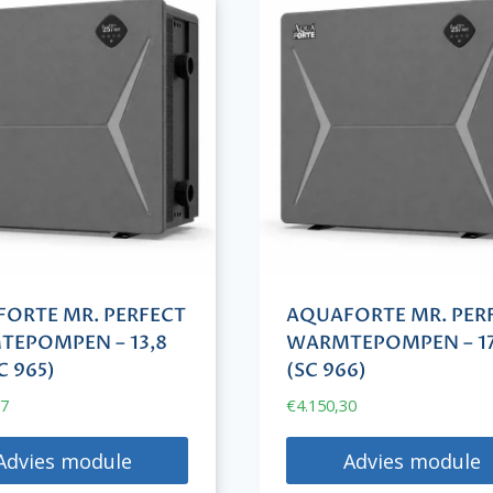
ORTE MR. PERFECT
AQUAFORTE MR. PER
EPOMPEN – 13,8
WARMTEPOMPEN – 1
C 965)
(SC 966)
67
€
4.150,30
Advies module
Advies module