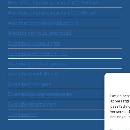
Warmtepompen capaciteit 100-150 m3
Warmtepompen capaciteit 50-100 m3
Warmtepompen krachtstroom
Wateronderhoud zwembad
Zwembad afdekkingen
Zwembad doseertechniek
Zwembad Jean Desjoyaux
Zwembad onderhoud
Zwembad pompen
Zwembadpomp onderdelen
Om de beste
apparaatgeg
Zwembadstofzuigers
deze techno
verwerken. 
Zwemplezier
een negatie