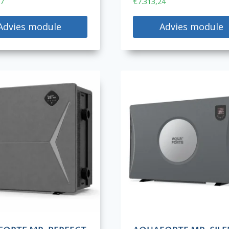
87
€
7.313,24
Advies module
Advies module