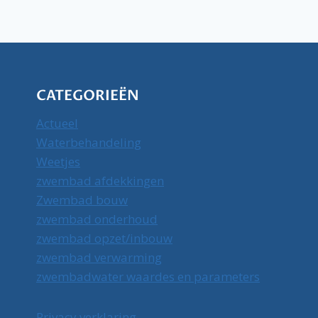
CATEGORIEËN
Actueel
Waterbehandeling
Weetjes
zwembad afdekkingen
Zwembad bouw
zwembad onderhoud
zwembad opzet/inbouw
zwembad verwarming
zwembadwater waardes en parameters
Privacy verklaring