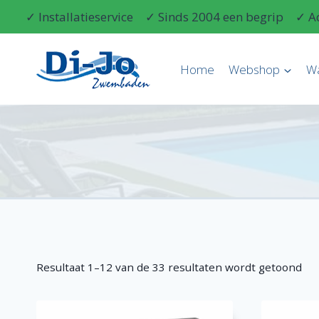
Doorgaan
✓ Installatieservice
✓ Sinds 2004 een begrip
✓ A
naar
inhoud
Home
Webshop
W
Resultaat 1–12 van de 33 resultaten wordt getoond