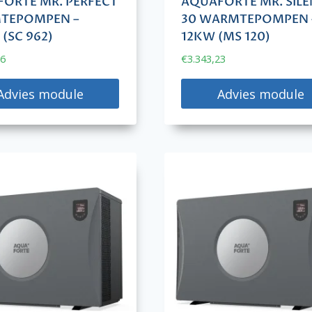
ORTE MR. PERFECT
AQUAFORTE MR. SIL
TEPOMPEN –
30 WARMTEPOMPEN 
 (SC 962)
12KW (MS 120)
36
€
3.343,23
Advies module
Advies module