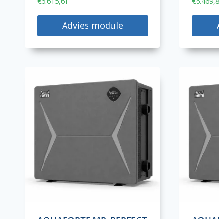
€
5.615,61
€
6.469,
Advies module