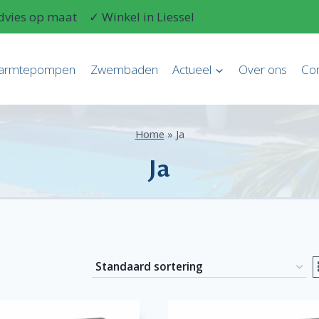
dvies op maat
✓ Winkel in Liessel
armtepompen
Zwembaden
Actueel
Over ons
Con
Home
»
Ja
Ja