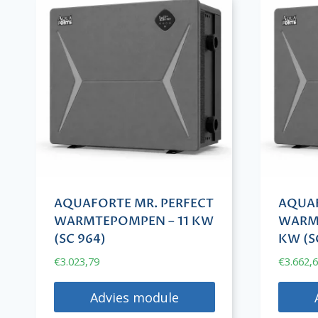
AQUAFORTE MR. PERFECT
AQUAF
WARMTEPOMPEN – 11 KW
WARMT
(SC 964)
KW (S
€
3.023,79
€
3.662,
Advies module