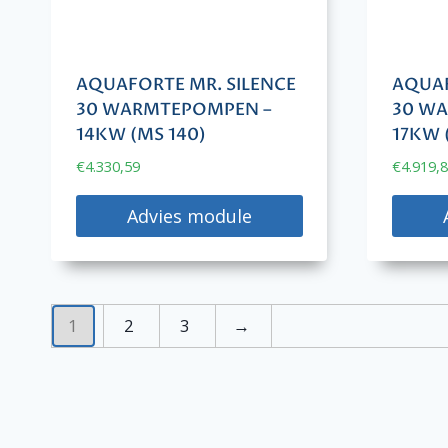
AQUAFORTE MR. SILENCE
AQUAF
30 WARMTEPOMPEN –
30 W
14KW (MS 140)
17KW 
€
4.330,59
€
4.919,
Advies module
1
2
3
→