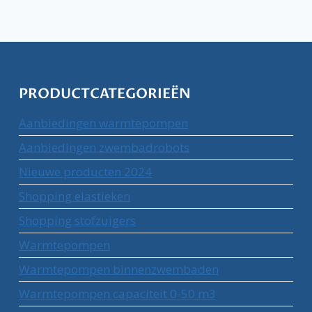
PRODUCTCATEGORIEËN
Aanbiedingen warmtepompen
Aanbiedingen zwembadrobots
Nieuwe producten 2024
Shopping elastieken
Shopping stofzuigers
Warmtepompen
Warmtepompen binnenzwembaden
Warmtepompen capaciteit 0-50 m3