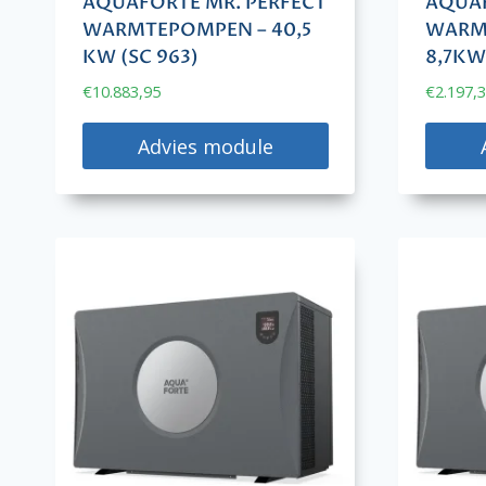
AQUAFORTE MR. PERFECT
AQUAF
WARMTEPOMPEN – 40,5
WARM
KW (SC 963)
8,7KW
€
10.883,95
€
2.197,
Advies module