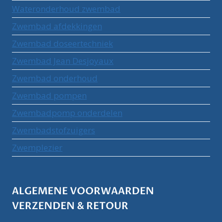
Wateronderhoud zwembad
Zwembad afdekkingen
Zwembad doseertechniek
Zwembad Jean Desjoyaux
Zwembad onderhoud
Zwembad pompen
Zwembadpomp onderdelen
Zwembadstofzuigers
Zwemplezier
ALGEMENE VOORWAARDEN
VERZENDEN & RETOUR