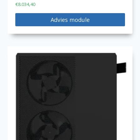
€
8.034,40
Advies module