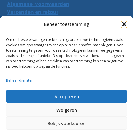
Algemene voorwaarden
Verzenden en retour
Herroepingsrecht
Beheer toestemming
PRODUCTEN ZOEKEN
Om de beste ervaringen te bieden, gebruiken we technologieën zoals
cookies om apparaatgegevens op te slaan en/of te raadplegen. Door
Zoeken
toestemming te geven voor deze technologieën kunnen we gegevens
Zoeke
zoals surfgedrag of unieke ID's op deze site verwerken. Het niet geven
naar:
van toestemming of het intrekken van toestemming kan een negatieve
invloed hebben op bepaalde functies.
Klantbeoordelingen:
Beheer diensten
10
Accepteren
Weigeren
Bekijk voorkeuren
© 2026 Zwembadwater.info