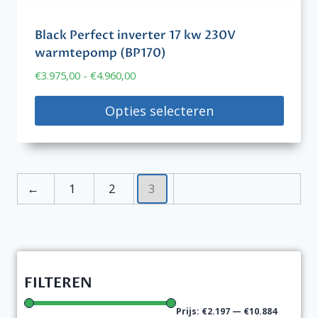
Black Perfect inverter 17 kw 230V
warmtepomp (BP170)
Prijsklasse:
€
3.975,00
-
€
4.960,00
€3.975,00
tot
Opties selecteren
€4.960,00
Dit
product
heeft
←
1
2
3
meerdere
variaties.
Deze
optie
kan
FILTEREN
gekozen
worden
Prijs:
€2.197
—
€10.884