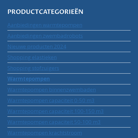
PRODUCTCATEGORIEËN
Aanbiedingen warmtepompen
Aanbiedingen zwembadrobots
Nieuwe producten 2024
Shopping elastieken
Shopping stofzuigers
Warmtepompen
Warmtepompen binnenzwembaden
Warmtepompen capaciteit 0-50 m3
Warmtepompen capaciteit 100-150 m3
Warmtepompen capaciteit 50-100 m3
Warmtepompen krachtstroom