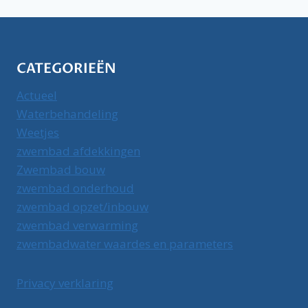
CATEGORIEËN
Actueel
Waterbehandeling
Weetjes
zwembad afdekkingen
Zwembad bouw
zwembad onderhoud
zwembad opzet/inbouw
zwembad verwarming
zwembadwater waardes en parameters
Privacy verklaring