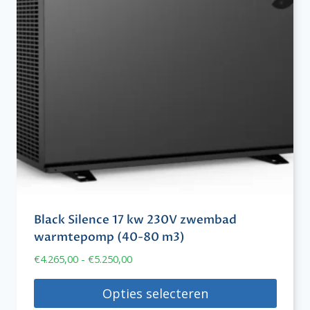
Black Silence 17 kw 230V zwembad
warmtepomp (40-80 m3)
Prijsklasse:
€
4.265,00
-
€
5.250,00
€4.265,00
tot
Opties selecteren
€5.250,00