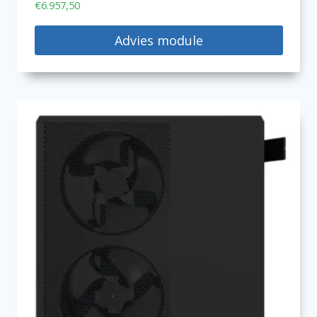
€
6.957,50
Advies module