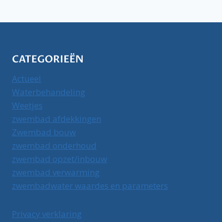
CATEGORIEËN
Actueel
Waterbehandeling
Weetjes
zwembad afdekkingen
Zwembad bouw
zwembad onderhoud
zwembad opzet/inbouw
zwembad verwarming
zwembadwater waardes en parameters
Privacy verklaring