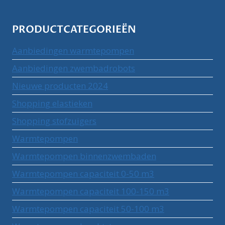
PRODUCTCATEGORIEËN
Aanbiedingen warmtepompen
Aanbiedingen zwembadrobots
Nieuwe producten 2024
Shopping elastieken
Shopping stofzuigers
Warmtepompen
Warmtepompen binnenzwembaden
Warmtepompen capaciteit 0-50 m3
Warmtepompen capaciteit 100-150 m3
Warmtepompen capaciteit 50-100 m3