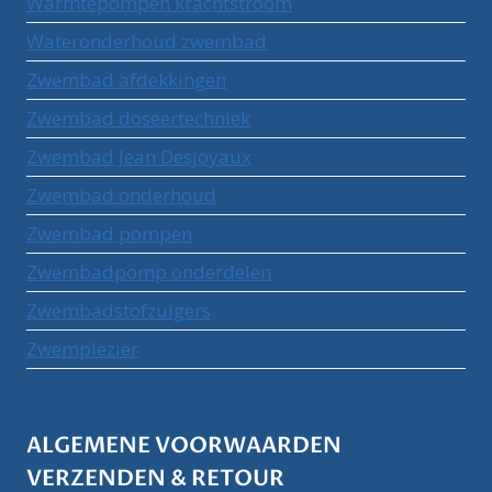
Warmtepompen krachtstroom
Wateronderhoud zwembad
Zwembad afdekkingen
Zwembad doseertechniek
Zwembad Jean Desjoyaux
Zwembad onderhoud
Zwembad pompen
Zwembadpomp onderdelen
Zwembadstofzuigers
Zwemplezier
ALGEMENE VOORWAARDEN
VERZENDEN & RETOUR