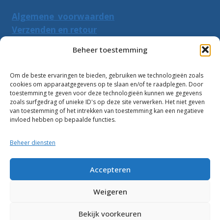
Algemene voorwaarden
Verzenden en retour
Herroepingsrecht
Beheer toestemming
PRODUCTEN ZOEKEN
Om de beste ervaringen te bieden, gebruiken we technologieën zoals
cookies om apparaatgegevens op te slaan en/of te raadplegen. Door
Zoeken
toestemming te geven voor deze technologieën kunnen we gegevens
Zoeke
zoals surfgedrag of unieke ID's op deze site verwerken. Het niet geven
naar:
van toestemming of het intrekken van toestemming kan een negatieve
invloed hebben op bepaalde functies.
Klantbeoordelingen:
Beheer diensten
10
Accepteren
Weigeren
Bekijk voorkeuren