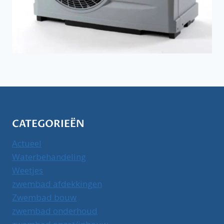
CATEGORIEËN
Actueel
Waterbehandeling
Weetjes
zwembad afdekkingen
Zwembad bouw
zwembad onderhoud