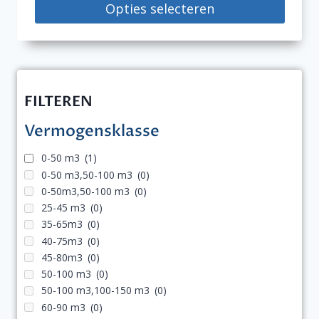
tot
Opties selecteren
€4.960,00
Dit
product
heeft
meerdere
FILTEREN
variaties.
Vermogensklasse
Deze
optie
0-50 m3
(1)
kan
0-50 m3,50-100 m3
(0)
gekozen
0-50m3,50-100 m3
(0)
worden
25-45 m3
(0)
op
35-65m3
(0)
40-75m3
(0)
de
45-80m3
(0)
productpagina
50-100 m3
(0)
50-100 m3,100-150 m3
(0)
60-90 m3
(0)