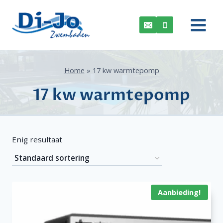
Doorgaan
naar
inhoud
Home
»
17 kw warmtepomp
17 kw warmtepomp
Enig resultaat
Aanbieding!