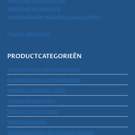
zwembad opzet/inbouw
zwembad verwarming
zwembadwater waardes en parameters
Privacy verklaring
PRODUCTCATEGORIEËN
Aanbiedingen warmtepompen
Aanbiedingen zwembadrobots
Nieuwe producten 2024
Shopping elastieken
Shopping stofzuigers
Warmtepompen
Warmtepompen binnenzwembaden