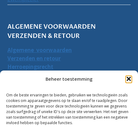
ALGEMENE VOORWAARDEN
VERZENDEN & RETOUR
Algemene voorwaarden
Verzenden en retour
Herroepingsrecht
Beheer toestemming
PRODUCTEN ZOEKEN
Om de beste ervaringen te bieden, gebruiken we technologieën zoals
Zoeken
Zoeke
cookies om apparaatgegevens op te slaan en/of te raadplegen. Door
naar:
toestemming te geven voor deze technologieën kunnen we gegevens
zoals surfgedrag of unieke ID's op deze site verwerken. Het niet geven
van toestemming of het intrekken van toestemming kan een negatieve
Klantbeoordelingen:
invloed hebben op bepaalde functies.
10