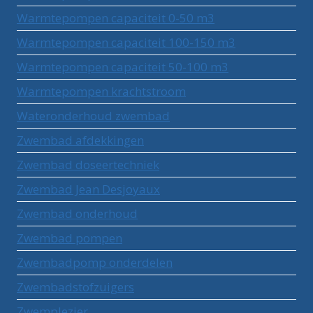
Warmtepompen capaciteit 0-50 m3
Warmtepompen capaciteit 100-150 m3
Warmtepompen capaciteit 50-100 m3
Warmtepompen krachtstroom
Wateronderhoud zwembad
Zwembad afdekkingen
Zwembad doseertechniek
Zwembad Jean Desjoyaux
Zwembad onderhoud
Zwembad pompen
Zwembadpomp onderdelen
Zwembadstofzuigers
Zwemplezier