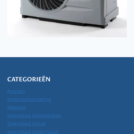
CATEGORIEËN
Actueel
Waterbehandeling
Weetjes
zwembad afdekkingen
Zwembad bouw
zwembad onderhoud