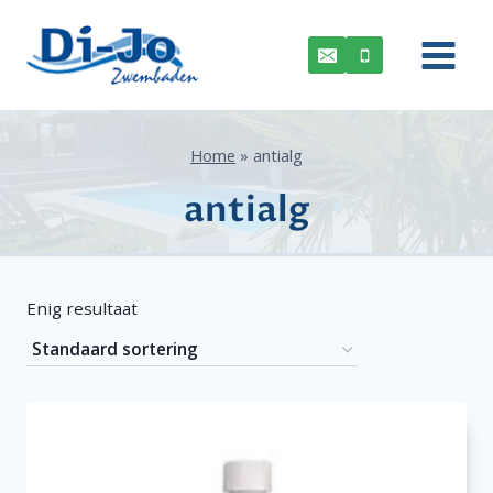
Doorgaan
naar
inhoud
Home
»
antialg
antialg
Enig resultaat