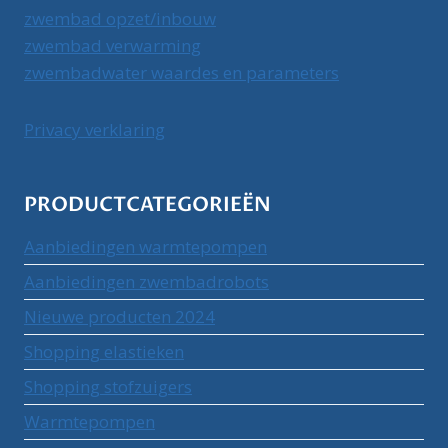
zwembad opzet/inbouw
zwembad verwarming
zwembadwater waardes en parameters
Privacy verklaring
PRODUCTCATEGORIEËN
Aanbiedingen warmtepompen
Aanbiedingen zwembadrobots
Nieuwe producten 2024
Shopping elastieken
Shopping stofzuigers
Warmtepompen