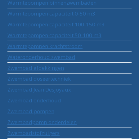
Warmtepompen binnenzwembaden
Warmtepompen capaciteit 0-50 m3
Warmtepompen capaciteit 100-150 m3
Warmtepompen capaciteit 50-100 m3
Warmtepompen krachtstroom
Wateronderhoud zwembad
Zwembad afdekkingen
Zwembad doseertechniek
Zwembad Jean Desjoyaux
Zwembad onderhoud
Zwembad pompen
Zwembadpomp onderdelen
Zwembadstofzuigers