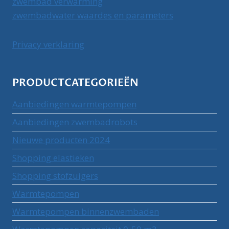
zwembad verwarming
zwembadwater waardes en parameters
Privacy verklaring
PRODUCTCATEGORIEËN
Aanbiedingen warmtepompen
Aanbiedingen zwembadrobots
Nieuwe producten 2024
Shopping elastieken
Shopping stofzuigers
Warmtepompen
Warmtepompen binnenzwembaden