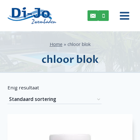
Doorgaan
naar
inhoud
Home
»
chloor blok
chloor blok
Enig resultaat