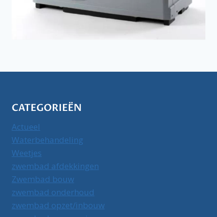
CATEGORIEËN
Actueel
Waterbehandeling
Weetjes
zwembad afdekkingen
Zwembad bouw
zwembad onderhoud
zwembad opzet/inbouw