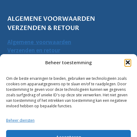
ALGEMENE VOORWAARDEN
VERZENDEN & RETOUR
Algemene voorwaarden
Verzenden en retour
Herroepingsrecht
Beheer toestemming
PRODUCTEN ZOEKEN
Om de beste ervaringen te bieden, gebruiken we technologieën zoals
cookies om apparaatgegevens op te slaan en/of te raadplegen. Door
Zoeken
toestemming te geven voor deze technologieën kunnen we gegevens
Zoeke
zoals surfgedrag of unieke ID's op deze site verwerken. Het niet geven
naar:
van toestemming of het intrekken van toestemming kan een negatieve
invloed hebben op bepaalde functies.
Klantbeoordelingen:
Beheer diensten
10
Accepteren