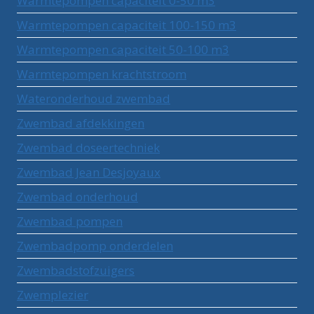
Warmtepompen capaciteit 0-50 m3
Warmtepompen capaciteit 100-150 m3
Warmtepompen capaciteit 50-100 m3
Warmtepompen krachtstroom
Wateronderhoud zwembad
Zwembad afdekkingen
Zwembad doseertechniek
Zwembad Jean Desjoyaux
Zwembad onderhoud
Zwembad pompen
Zwembadpomp onderdelen
Zwembadstofzuigers
Zwemplezier