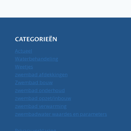
CATEGORIEËN
Actueel
Waterbehandeling
Weetjes
zwembad afdekkingen
Zwembad bouw
zwembad onderhoud
zwembad opzet/inbouw
zwembad verwarming
zwembadwater waardes en parameters
Privacy verklaring