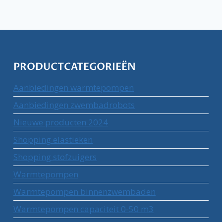
PRODUCTCATEGORIEËN
Aanbiedingen warmtepompen
Aanbiedingen zwembadrobots
Nieuwe producten 2024
Shopping elastieken
Shopping stofzuigers
Warmtepompen
Warmtepompen binnenzwembaden
Warmtepompen capaciteit 0-50 m3