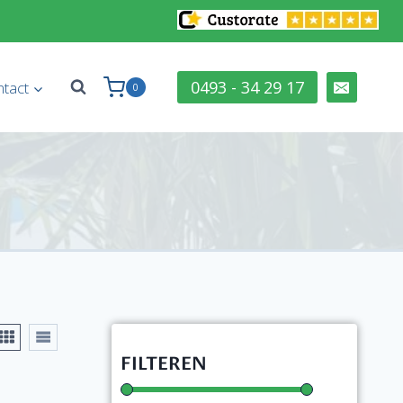
0493 - 34 29 17
tact
0
FILTEREN