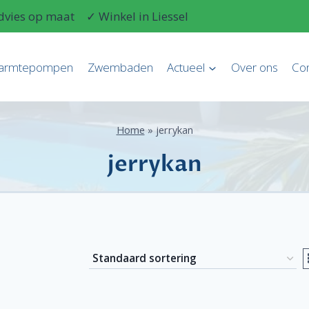
dvies op maat
✓ Winkel in Liessel
armtepompen
Zwembaden
Actueel
Over ons
Con
Home
»
jerrykan
jerrykan