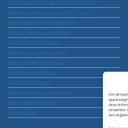
Warmtepompen capaciteit 100-150 m3
Warmtepompen capaciteit 50-100 m3
Warmtepompen krachtstroom
Wateronderhoud zwembad
Zwembad afdekkingen
Zwembad doseertechniek
Zwembad Jean Desjoyaux
Zwembad onderhoud
Zwembad pompen
Zwembadpomp onderdelen
Om de beste
apparaatgeg
Zwembadstofzuigers
deze techno
verwerken. 
Zwemplezier
een negatie