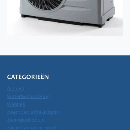
CATEGORIEËN
Actueel
Waterbehandeling
Weetjes
zwembad afdekkingen
Zwembad bouw
zwembad onderhoud