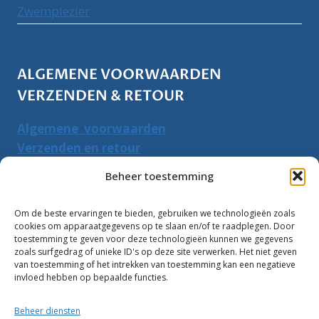
Zwemplezier
ALGEMENE VOORWAARDEN
VERZENDEN & RETOUR
Algemene voorwaarden
Verzenden en retour
Herroepingsrecht
Beheer toestemming
PRODUCTEN ZOEKEN
Om de beste ervaringen te bieden, gebruiken we technologieën zoals
cookies om apparaatgegevens op te slaan en/of te raadplegen. Door
Zoeken
toestemming te geven voor deze technologieën kunnen we gegevens
Zoeke
zoals surfgedrag of unieke ID's op deze site verwerken. Het niet geven
naar:
van toestemming of het intrekken van toestemming kan een negatieve
invloed hebben op bepaalde functies.
Klantbeoordelingen:
Beheer diensten
10