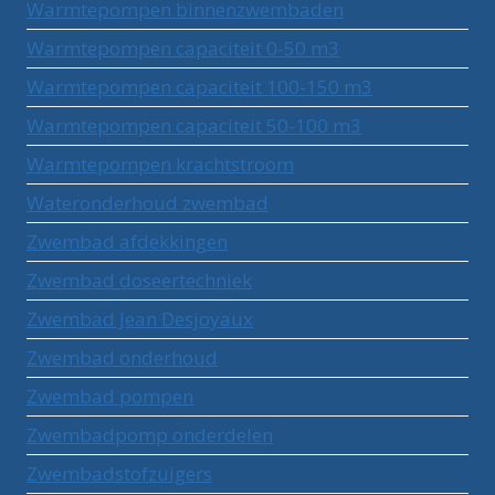
Warmtepompen binnenzwembaden
Warmtepompen capaciteit 0-50 m3
Warmtepompen capaciteit 100-150 m3
Warmtepompen capaciteit 50-100 m3
Warmtepompen krachtstroom
Wateronderhoud zwembad
Zwembad afdekkingen
Zwembad doseertechniek
Zwembad Jean Desjoyaux
Zwembad onderhoud
Zwembad pompen
Zwembadpomp onderdelen
Zwembadstofzuigers