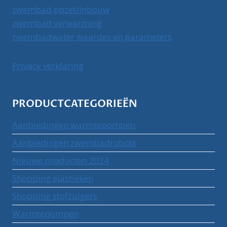
zwembad opzet/inbouw
zwembad verwarming
zwembadwater waardes en parameters
Privacy verklaring
PRODUCTCATEGORIEËN
Aanbiedingen warmtepompen
Aanbiedingen zwembadrobots
Nieuwe producten 2024
Shopping elastieken
Shopping stofzuigers
Warmtepompen