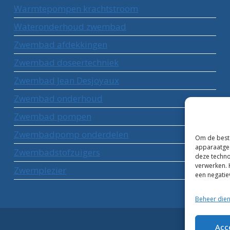
Warmtepompen krachtstroom
Wateronderhoud zwembad
Zwembad afdekkingen
Zwembad doseertechniek
Zwembad Jean Desjoyaux
Zwembad onderhoud
Zwembad pompen
Zwembadpomp onderdelen
Om de beste
apparaatgeg
Zwembadstofzuigers
deze techno
verwerken. 
Zwemplezier
een negatie
Beheer die
Acc