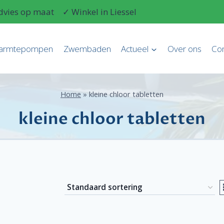
dvies op maat
✓ Winkel in Liessel
armtepompen
Zwembaden
Actueel
Over ons
Con
Home
»
kleine chloor tabletten
kleine chloor tabletten