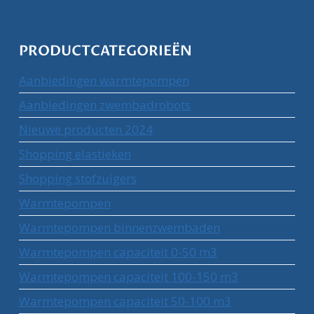
PRODUCTCATEGORIEËN
Aanbiedingen warmtepompen
Aanbiedingen zwembadrobots
Nieuwe producten 2024
Shopping elastieken
Shopping stofzuigers
Warmtepompen
Warmtepompen binnenzwembaden
Warmtepompen capaciteit 0-50 m3
Warmtepompen capaciteit 100-150 m3
Warmtepompen capaciteit 50-100 m3