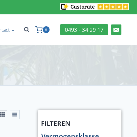
0493 - 34 29 17
tact
0
FILTEREN
Vermogensklasse