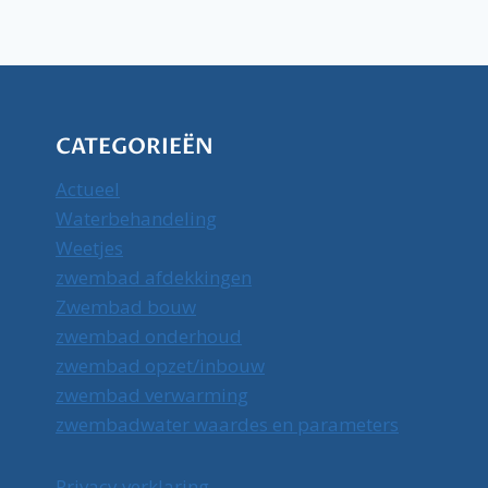
CATEGORIEËN
Actueel
Waterbehandeling
Weetjes
zwembad afdekkingen
Zwembad bouw
zwembad onderhoud
zwembad opzet/inbouw
zwembad verwarming
zwembadwater waardes en parameters
Privacy verklaring