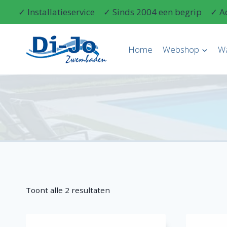
Doorgaan
✓ Installatieservice
✓ Sinds 2004 een begrip
✓ A
naar
inhoud
Home
Webshop
W
Toont alle 2 resultaten