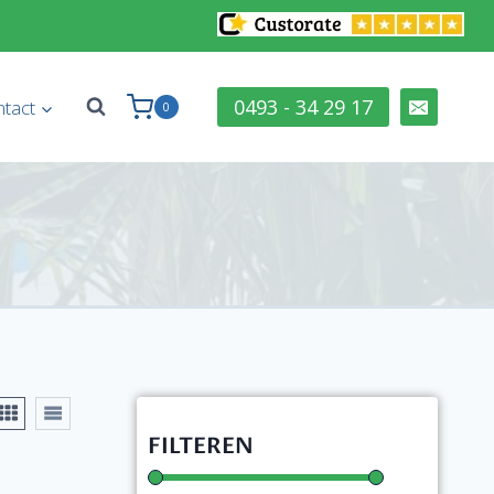
0493 - 34 29 17
tact
0
FILTEREN