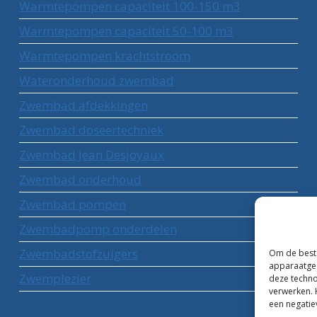
Warmtepompen capaciteit 100-150 m3
Warmtepompen capaciteit 50-100 m3
Warmtepompen krachtstroom
Wateronderhoud zwembad
Zwembad afdekkingen
Zwembad doseertechniek
Zwembad Jean Desjoyaux
Zwembad onderhoud
Zwembad pompen
Zwembadpomp onderdelen
Zwembadstofzuigers
Om de beste
apparaatgeg
Zwemplezier
deze techno
verwerken. 
een negatie