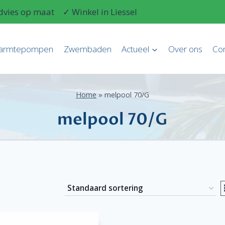
dvies op maat
✓ Winkel in Liessel
armtepompen
Zwembaden
Actueel
Over ons
Con
Home
»
melpool 70/G
melpool 70/G