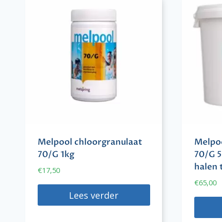
Melpool chloorgranulaat
Melpoo
70/G 1kg
70/G 5
halen t
€
17,50
€
65,00
Lees verder