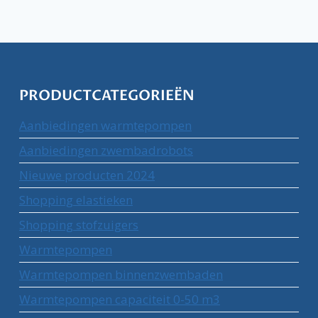
PRODUCTCATEGORIEËN
Aanbiedingen warmtepompen
Aanbiedingen zwembadrobots
Nieuwe producten 2024
Shopping elastieken
Shopping stofzuigers
Warmtepompen
Warmtepompen binnenzwembaden
Warmtepompen capaciteit 0-50 m3