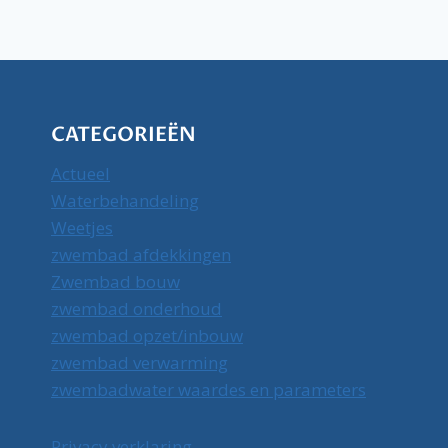
CATEGORIEËN
Actueel
Waterbehandeling
Weetjes
zwembad afdekkingen
Zwembad bouw
zwembad onderhoud
zwembad opzet/inbouw
zwembad verwarming
zwembadwater waardes en parameters
Privacy verklaring