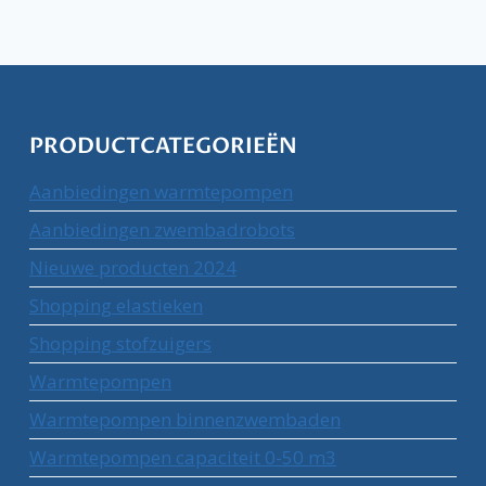
PRODUCTCATEGORIEËN
Aanbiedingen warmtepompen
Aanbiedingen zwembadrobots
Nieuwe producten 2024
Shopping elastieken
Shopping stofzuigers
Warmtepompen
Warmtepompen binnenzwembaden
Warmtepompen capaciteit 0-50 m3