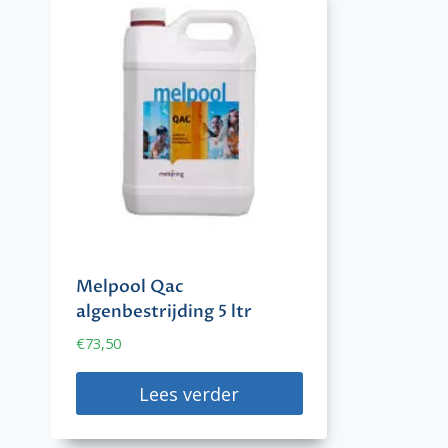
Melpool Qac
algenbestrijding 5 ltr
€
73,50
Lees verder