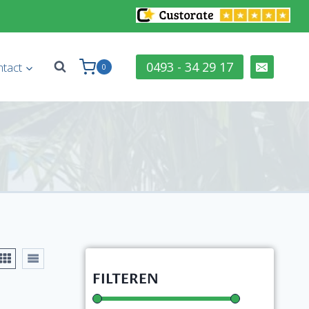
0493 - 34 29 17
tact
0
FILTEREN