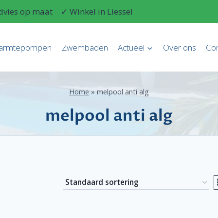
dvies op maat
✓ Winkel in Liessel
armtepompen
Zwembaden
Actueel
Over ons
Con
Home
»
melpool anti alg
melpool anti alg