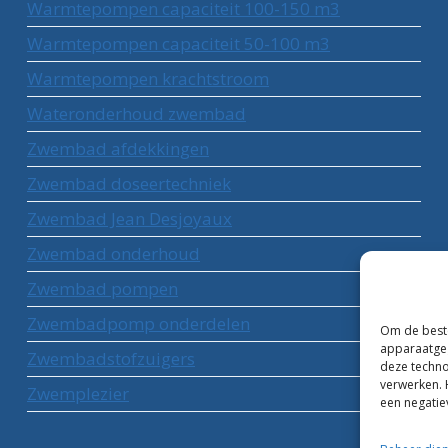
Warmtepompen capaciteit 100-150 m3
Warmtepompen capaciteit 50-100 m3
Warmtepompen krachtstroom
Wateronderhoud zwembad
Zwembad afdekkingen
Zwembad doseertechniek
Zwembad Jean Desjoyaux
Zwembad onderhoud
Zwembad pompen
Zwembadpomp onderdelen
Om de beste
apparaatgeg
Zwembadstofzuigers
deze techno
verwerken. 
Zwemplezier
een negatie