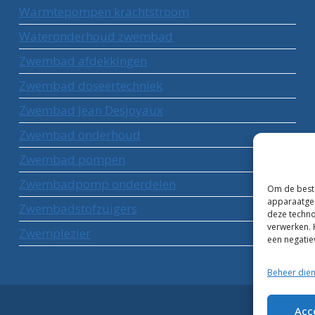
Warmtepompen krachtstroom
Wateronderhoud zwembad
Zwembad afdekkingen
Zwembad doseertechniek
Zwembad Jean Desjoyaux
Zwembad onderhoud
Zwembad pompen
Zwembadpomp onderdelen
Om de beste
apparaatgeg
Zwembadstofzuigers
deze techno
verwerken. 
Zwemplezier
een negatie
Beheer die
Acc