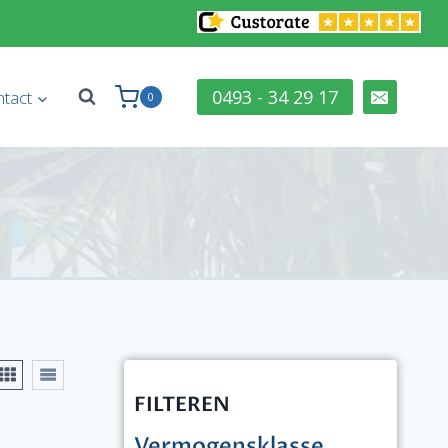
0493 - 34 29 17
tact
0
FILTEREN
Vermogensklasse