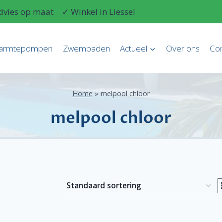
dvies op maat
✓ Winkel in Liessel
armtepompen
Zwembaden
Actueel
Over ons
Con
Home
»
melpool chloor
melpool chloor