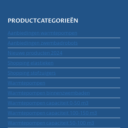
PRODUCTCATEGORIEËN
Aanbiedingen warmtepompen
Aanbiedingen zwembadrobots
Nieuwe producten 2024
Shopping elastieken
Shopping stofzuigers
Warmtepompen
Warmtepompen binnenzwembaden
Warmtepompen capaciteit 0-50 m3
Warmtepompen capaciteit 100-150 m3
Warmtepompen capaciteit 50-100 m3