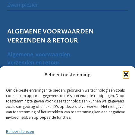
Zwemplezier
ALGEMENE VOORWAARDEN
VERZENDEN & RETOUR
Algemene voorwaarden
Verzenden en retour
Herroepingsrecht
Beheer toestemming
PRODUCTEN ZOEKEN
Om de beste ervaringen te bieden, gebruiken we technologieën zoals
cookies om apparaatgegevens op te slaan en/of te raadplegen. Door
Zoeken
toestemming te geven voor deze technologieën kunnen we gegevens
Zoeke
zoals surfgedrag of unieke ID's op deze site verwerken. Het niet geven
naar:
van toestemming of het intrekken van toestemming kan een negatieve
invloed hebben op bepaalde functies.
Klantbeoordelingen:
Beheer diensten
10