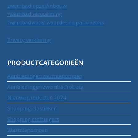
zwembad opzet/inbouw
zwembad verwarming
zwembadwater waardes en parameters
Privacy verklaring
PRODUCTCATEGORIEËN
Aanbiedingen warmtepompen
Aanbiedingen zwembadrobots
Nieuwe producten 2024
Shopping elastieken
Shopping stofzuigers
Warmtepompen