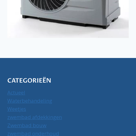
CATEGORIEËN
Actueel
Waterbehandeling
Weetjes
zwembad afdekkingen
Zwembad bouw
zwembad onderhoud