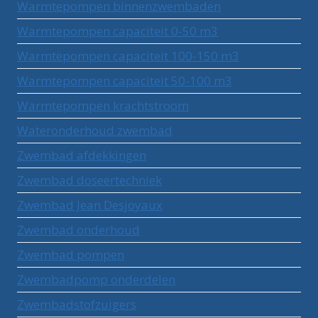
Warmtepompen binnenzwembaden
Warmtepompen capaciteit 0-50 m3
Warmtepompen capaciteit 100-150 m3
Warmtepompen capaciteit 50-100 m3
Warmtepompen krachtstroom
Wateronderhoud zwembad
Zwembad afdekkingen
Zwembad doseertechniek
Zwembad Jean Desjoyaux
Zwembad onderhoud
Zwembad pompen
Zwembadpomp onderdelen
Zwembadstofzuigers