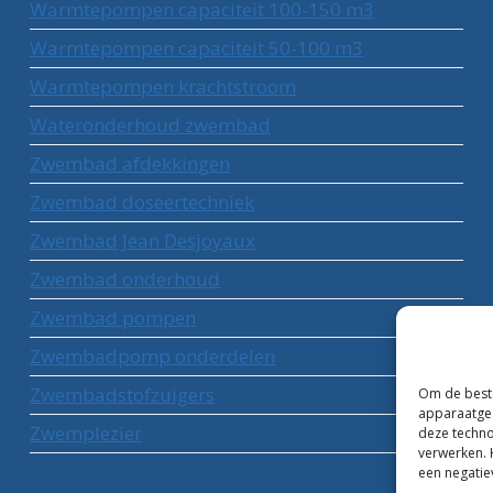
Warmtepompen capaciteit 100-150 m3
Warmtepompen capaciteit 50-100 m3
Warmtepompen krachtstroom
Wateronderhoud zwembad
Zwembad afdekkingen
Zwembad doseertechniek
Zwembad Jean Desjoyaux
Zwembad onderhoud
Zwembad pompen
Zwembadpomp onderdelen
Zwembadstofzuigers
Om de beste
apparaatgeg
Zwemplezier
deze techno
verwerken. 
een negatie