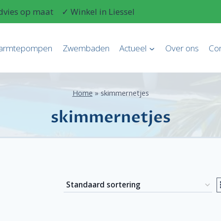
dvies op maat
✓ Winkel in Liessel
armtepompen
Zwembaden
Actueel
Over ons
Con
Home
»
skimmernetjes
skimmernetjes