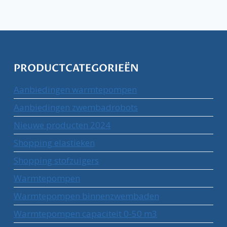
PRODUCTCATEGORIEËN
Aanbiedingen warmtepompen
Aanbiedingen zwembadrobots
Nieuwe producten 2024
Shopping elastieken
Shopping stofzuigers
Warmtepompen
Warmtepompen binnenzwembaden
Warmtepompen capaciteit 0-50 m3