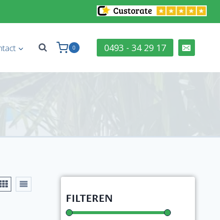
0493 - 34 29 17
tact
0
FILTEREN