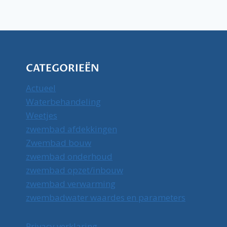
CATEGORIEËN
Actueel
Waterbehandeling
Weetjes
zwembad afdekkingen
Zwembad bouw
zwembad onderhoud
zwembad opzet/inbouw
zwembad verwarming
zwembadwater waardes en parameters
Privacy verklaring