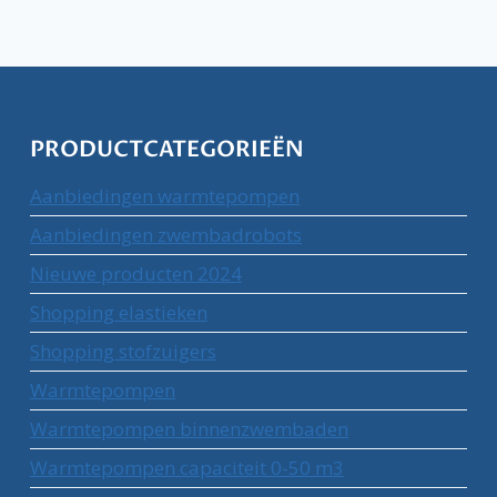
PRODUCTCATEGORIEËN
Aanbiedingen warmtepompen
Aanbiedingen zwembadrobots
Nieuwe producten 2024
Shopping elastieken
Shopping stofzuigers
Warmtepompen
Warmtepompen binnenzwembaden
Warmtepompen capaciteit 0-50 m3