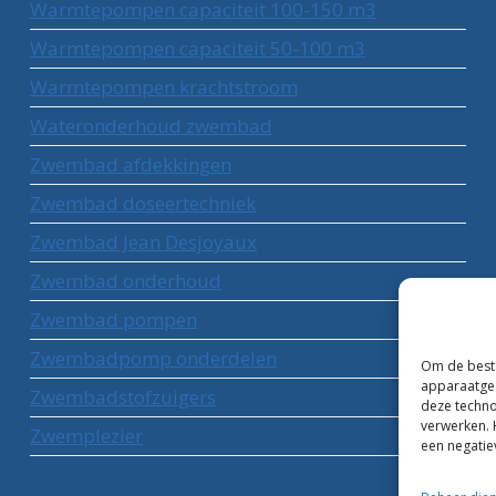
Warmtepompen capaciteit 100-150 m3
Warmtepompen capaciteit 50-100 m3
Warmtepompen krachtstroom
Wateronderhoud zwembad
Zwembad afdekkingen
Zwembad doseertechniek
Zwembad Jean Desjoyaux
Zwembad onderhoud
Zwembad pompen
Zwembadpomp onderdelen
Om de beste
apparaatgeg
Zwembadstofzuigers
deze techno
verwerken. 
Zwemplezier
een negatie