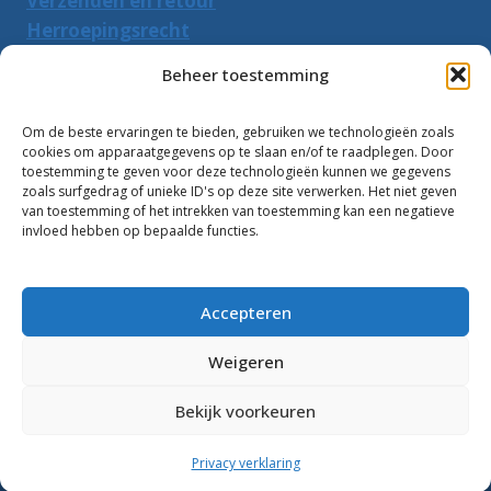
Verzenden en retour
Herroepingsrecht
Beheer toestemming
PRODUCTEN ZOEKEN
Om de beste ervaringen te bieden, gebruiken we technologieën zoals
Zoeken
Zoeke
cookies om apparaatgegevens op te slaan en/of te raadplegen. Door
naar:
toestemming te geven voor deze technologieën kunnen we gegevens
zoals surfgedrag of unieke ID's op deze site verwerken. Het niet geven
van toestemming of het intrekken van toestemming kan een negatieve
Klantbeoordelingen:
invloed hebben op bepaalde functies.
10
Accepteren
Weigeren
Bekijk voorkeuren
© 2026 Zwembadwater.info
Privacy verklaring