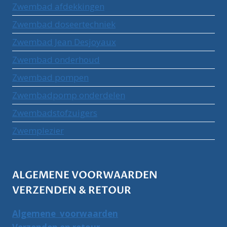
Zwembad afdekkingen
Zwembad doseertechniek
Zwembad Jean Desjoyaux
Zwembad onderhoud
Zwembad pompen
Zwembadpomp onderdelen
Zwembadstofzuigers
Zwemplezier
ALGEMENE VOORWAARDEN
VERZENDEN & RETOUR
Algemene voorwaarden