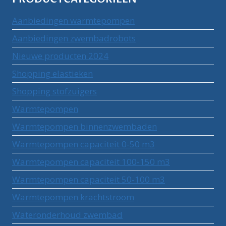
Aanbiedingen warmtepompen
Aanbiedingen zwembadrobots
Nieuwe producten 2024
Shopping elastieken
Shopping stofzuigers
Warmtepompen
Warmtepompen binnenzwembaden
Warmtepompen capaciteit 0-50 m3
Warmtepompen capaciteit 100-150 m3
Warmtepompen capaciteit 50-100 m3
Warmtepompen krachtstroom
Wateronderhoud zwembad