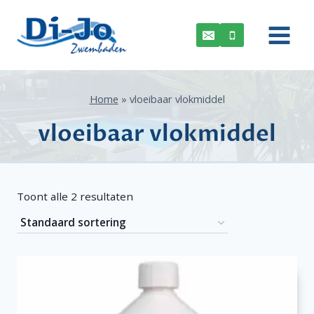
Doorgaan
naar
inhoud
Home
»
vloeibaar vlokmiddel
vloeibaar vlokmiddel
Toont alle 2 resultaten