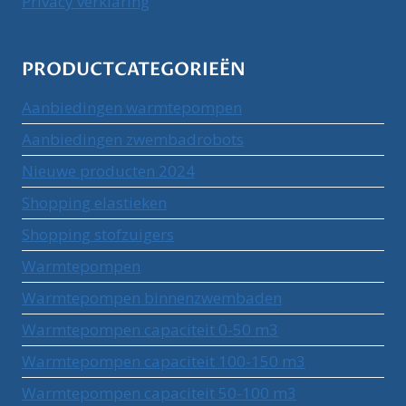
Privacy verklaring
PRODUCTCATEGORIEËN
Aanbiedingen warmtepompen
Aanbiedingen zwembadrobots
Nieuwe producten 2024
Shopping elastieken
Shopping stofzuigers
Warmtepompen
Warmtepompen binnenzwembaden
Warmtepompen capaciteit 0-50 m3
Warmtepompen capaciteit 100-150 m3
Warmtepompen capaciteit 50-100 m3