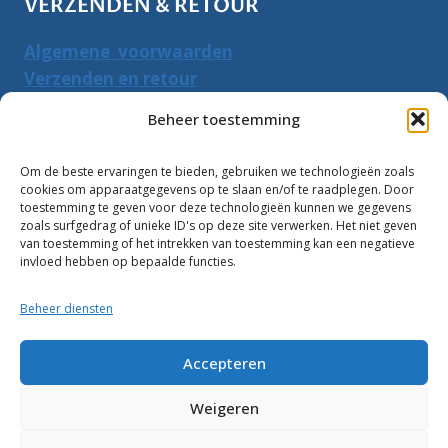
VERZENDEN & RETOUR
Algemene voorwaarden
Verzenden en retour
Herroepingsrecht
Beheer toestemming
PRODUCTEN ZOEKEN
Om de beste ervaringen te bieden, gebruiken we technologieën zoals
cookies om apparaatgegevens op te slaan en/of te raadplegen. Door
Zoeken
toestemming te geven voor deze technologieën kunnen we gegevens
Zoeke
zoals surfgedrag of unieke ID's op deze site verwerken. Het niet geven
naar:
van toestemming of het intrekken van toestemming kan een negatieve
invloed hebben op bepaalde functies.
Klantbeoordelingen:
Beheer diensten
10
Accepteren
Weigeren