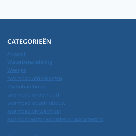
CATEGORIEËN
Actueel
Waterbehandeling
Weetjes
zwembad afdekkingen
Zwembad bouw
zwembad onderhoud
zwembad opzet/inbouw
zwembad verwarming
zwembadwater waardes en parameters