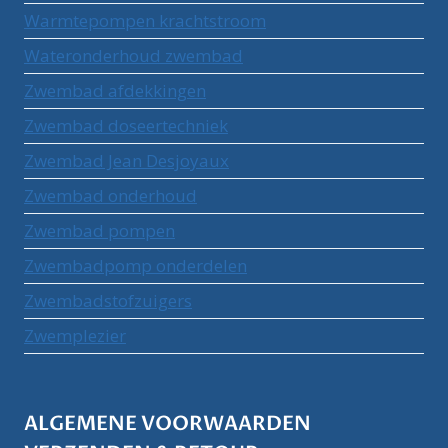
Warmtepompen krachtstroom
Wateronderhoud zwembad
Zwembad afdekkingen
Zwembad doseertechniek
Zwembad Jean Desjoyaux
Zwembad onderhoud
Zwembad pompen
Zwembadpomp onderdelen
Zwembadstofzuigers
Zwemplezier
ALGEMENE VOORWAARDEN