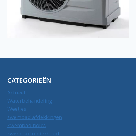
CATEGORIEËN
Actueel
Waterbehandeling
Weetjes
zwembad afdekkingen
Zwembad bouw
zwembad onderhoud