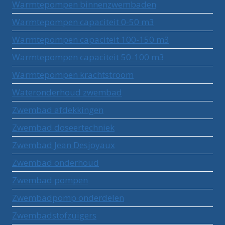
Warmtepompen binnenzwembaden
Warmtepompen capaciteit 0-50 m3
Warmtepompen capaciteit 100-150 m3
Warmtepompen capaciteit 50-100 m3
Warmtepompen krachtstroom
Wateronderhoud zwembad
Zwembad afdekkingen
Zwembad doseertechniek
Zwembad Jean Desjoyaux
Zwembad onderhoud
Zwembad pompen
Zwembadpomp onderdelen
Zwembadstofzuigers