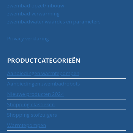
zwembad opzet/inbouw
zwembad verwarming
zwembadwater waardes en parameters
Privacy verklaring
PRODUCTCATEGORIEËN
Aanbiedingen warmtepompen
Aanbiedingen zwembadrobots
Nieuwe producten 2024
Shopping elastieken
Shopping stofzuigers
Warmtepompen