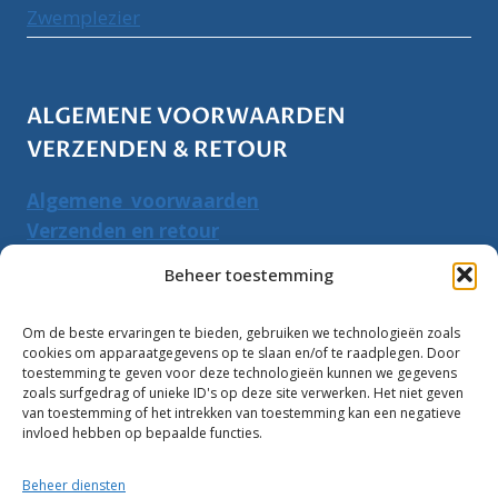
Zwemplezier
ALGEMENE VOORWAARDEN
VERZENDEN & RETOUR
Algemene voorwaarden
Verzenden en retour
Herroepingsrecht
Beheer toestemming
PRODUCTEN ZOEKEN
Om de beste ervaringen te bieden, gebruiken we technologieën zoals
cookies om apparaatgegevens op te slaan en/of te raadplegen. Door
Zoeken
toestemming te geven voor deze technologieën kunnen we gegevens
Zoeke
zoals surfgedrag of unieke ID's op deze site verwerken. Het niet geven
naar:
van toestemming of het intrekken van toestemming kan een negatieve
invloed hebben op bepaalde functies.
Klantbeoordelingen:
Beheer diensten
10