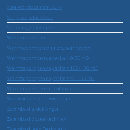
Nieuwe producten 2024
Shopping elastieken
Shopping stofzuigers
Warmtepompen
Warmtepompen binnenzwembaden
Warmtepompen capaciteit 0-50 m3
Warmtepompen capaciteit 100-150 m3
Warmtepompen capaciteit 50-100 m3
Warmtepompen krachtstroom
Wateronderhoud zwembad
Zwembad afdekkingen
Zwembad doseertechniek
Zwembad Jean Desjoyaux