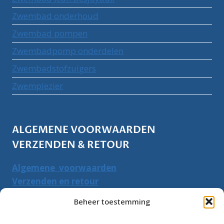
Zwembad onderhoud
Zwembad pompen
Zwembadpomp onderdelen
Zwembadstofzuigers
Zwemplezier
ALGEMENE VOORWAARDEN
VERZENDEN & RETOUR
Algemene voorwaarden
Verzenden en retour
Herroepingsrecht
Beheer toestemming
PRODUCTEN ZOEKEN