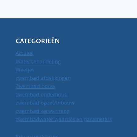
CATEGORIEËN
Actueel
Waterbehandeling
Weetjes
zwembad afdekkingen
Zwembad bouw
zwembad onderhoud
zwembad opzet/inbouw
zwembad verwarming
zwembadwater waardes en parameters
Privacy verklaring