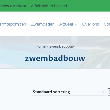
dvies op maat
✓ Winkel in Liessel
armtepompen
Zwembaden
Actueel
Over ons
Con
Home
»
zwembadbouw
zwembadbouw