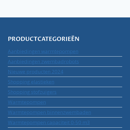
PRODUCTCATEGORIEËN
Aanbiedingen warmtepompen
Aanbiedingen zwembadrobots
Nieuwe producten 2024
Shopping elastieken
Shopping stofzuigers
Warmtepompen
Warmtepompen binnenzwembaden
Warmtepompen capaciteit 0-50 m3