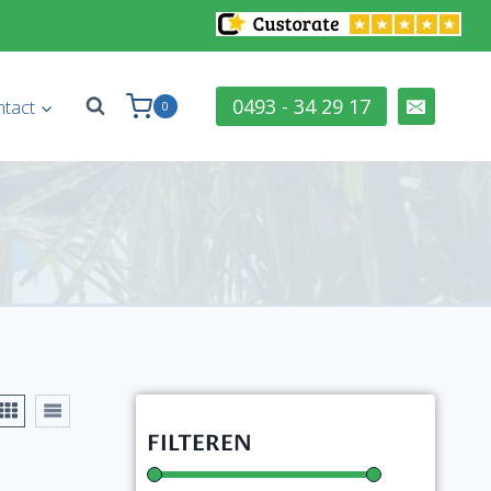
0493 - 34 29 17
tact
0
FILTEREN