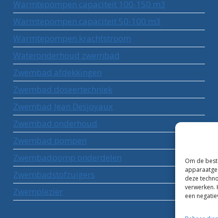
Warmtepompen capaciteit 100-150 m3
Warmtepompen capaciteit 50-100 m3
Warmtepompen krachtstroom
Wateronderhoud zwembad
Zwembad afdekkingen
Zwembad doseertechniek
Zwembad Jean Desjoyaux
Zwembad onderhoud
Zwembad pompen
Zwembadpomp onderdelen
Om de beste
apparaatgeg
Zwembadstofzuigers
deze techno
verwerken. 
Zwemplezier
een negatie