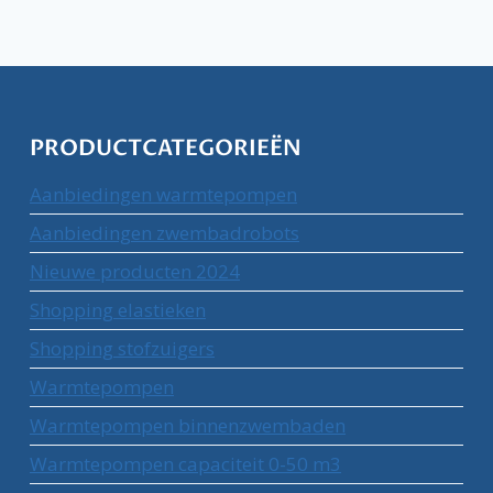
PRODUCTCATEGORIEËN
Aanbiedingen warmtepompen
Aanbiedingen zwembadrobots
Nieuwe producten 2024
Shopping elastieken
Shopping stofzuigers
Warmtepompen
Warmtepompen binnenzwembaden
Warmtepompen capaciteit 0-50 m3