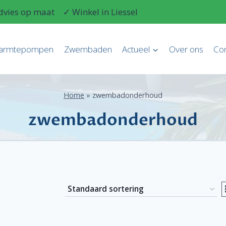
dvies op maat
✓ Winkel in Liessel
armtepompen
Zwembaden
Actueel
Over ons
Con
Home
»
zwembadonderhoud
zwembadonderhoud