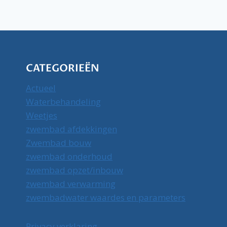
CATEGORIEËN
Actueel
Waterbehandeling
Weetjes
zwembad afdekkingen
Zwembad bouw
zwembad onderhoud
zwembad opzet/inbouw
zwembad verwarming
zwembadwater waardes en parameters
Privacy verklaring