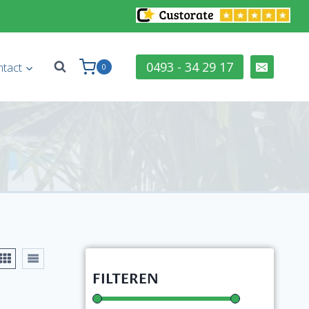
0493 - 34 29 17
tact
0
FILTEREN