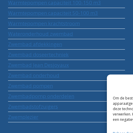
Warmtepompen capaciteit 100-150 m3
Warmtepompen capaciteit 50-100 m3
Warmtepompen krachtstroom
Wateronderhoud zwembad
Zwembad afdekkingen
Zwembad doseertechniek
Zwembad Jean Desjoyaux
Zwembad onderhoud
Zwembad pompen
Zwembadpomp onderdelen
Om de beste
apparaatgeg
Zwembadstofzuigers
deze techno
verwerken. 
Zwemplezier
een negatie