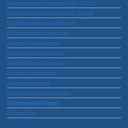
Warmtepompen capaciteit 100-150 m3
Warmtepompen capaciteit 50-100 m3
Warmtepompen krachtstroom
Wateronderhoud zwembad
Zwembad afdekkingen
Zwembad doseertechniek
Zwembad Jean Desjoyaux
Zwembad onderhoud
Zwembad pompen
Zwembadpomp onderdelen
Zwembadstofzuigers
Zwemplezier